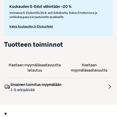
Kuukauden S-Edut vähintään –20 %
Voimassa S-Etukortilla 30.8. asti Sokoksella, Sokos Emotionissa ja
verkkokaupassa kirjautuneille asiakkaille.
Katso kuukauden S-Etutuotteet
Tuotteen toiminnot
Haetaan myymäläsaatavuutta
Haetaan
latautuu
myymäläsaatavuutta
Ilmainen toimitus myymälään
1–5 arkipäivää