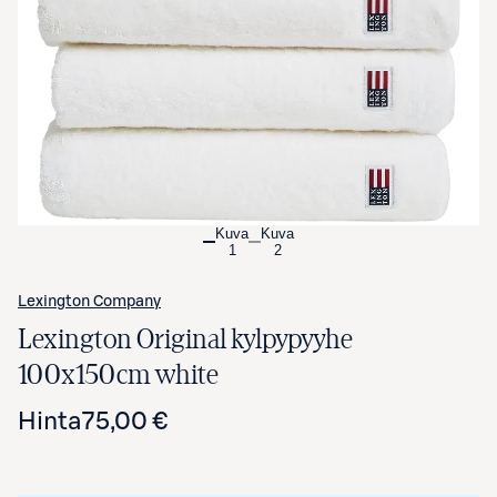
Avaa tuotekuva suurennettuna
Kuva
Kuva
1
2
Lexington Company
Lexington Original kylpypyyhe
100x150cm white
Hinta
75,00 €