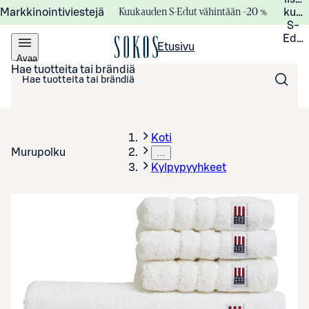
Kuukauden S-Edut vähintään –20 %
Markkinointiviestejä
kuuk
S-
Edui
Etusivu
Avaa
valikko
Hae tuotteita tai brändiä
Koti
Murupolku
…
Kylpypyyhkeet