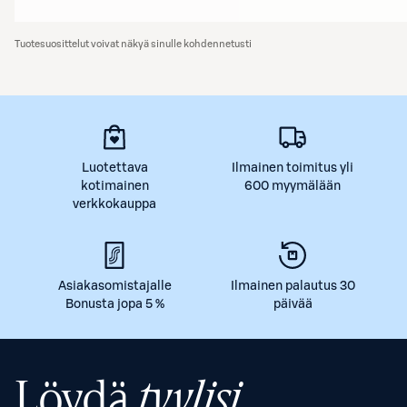
Tuotesuosittelut voivat näkyä sinulle kohdennetusti
Luotettava
Ilmainen toimitus yli
kotimainen
600 myymälään
verkkokauppa
Asiakasomistajalle
Ilmainen palautus 30
Bonusta jopa 5 %
päivää
Löydä
tyylisi.