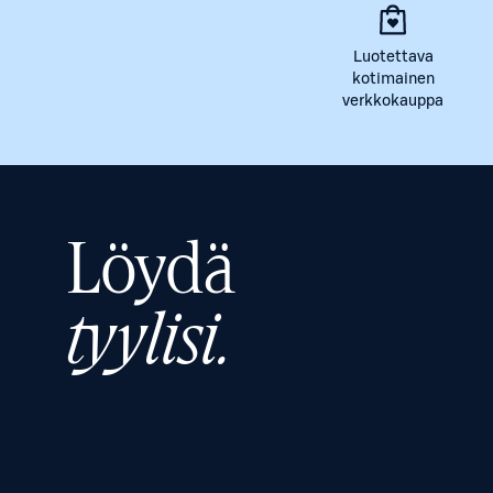
Luotettava
kotimainen
verkkokauppa
Löydä
tyylisi.