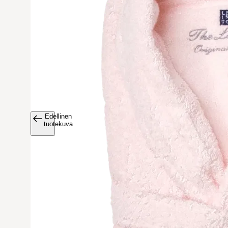
Edellinen
Avaa tuoteku
tuotekuva