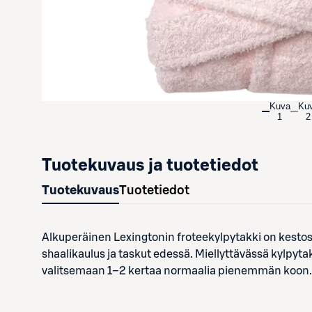
Kuva
Ku
1
2
Tuotekuvaus ja tuotetiedot
Tuotekuvaus
Tuotetiedot
Alkuperäinen Lexingtonin froteekylpytakki on kestosu
shaalikaulus ja taskut edessä. Miellyttävässä kylpyt
valitsemaan 1–2 kertaa normaalia pienemmän koon. 9