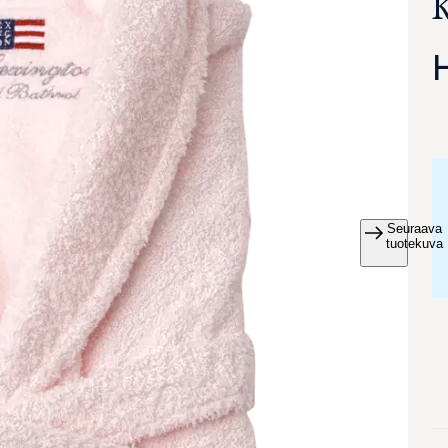
Seuraava
va suurennettuna
tuotekuva