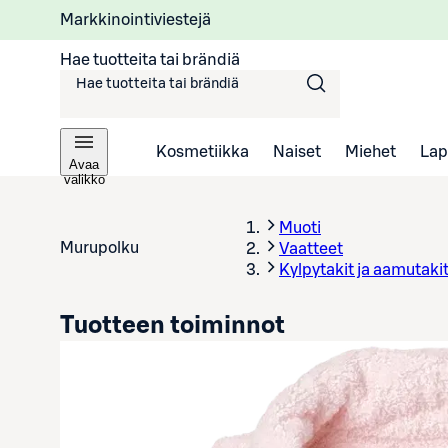
Markkinointiviestejä
Hae tuotteita tai brändiä
Kosmetiikka
Naiset
Miehet
Lap
Avaa
valikko
Muoti
Murupolku
Vaatteet
Kylpytakit ja aamutaki
Tuotteen toiminnot