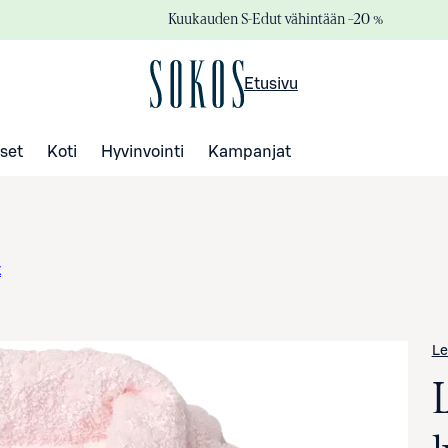
Kuukauden S-Edut vähintään –20 %
Etusivu
set
Koti
Hyvinvointi
Kampanjat
t
Le