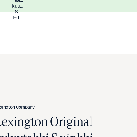
lisää
Lisätietoja
kuukauden
S-
Eduista
xington Company
Lexington Original