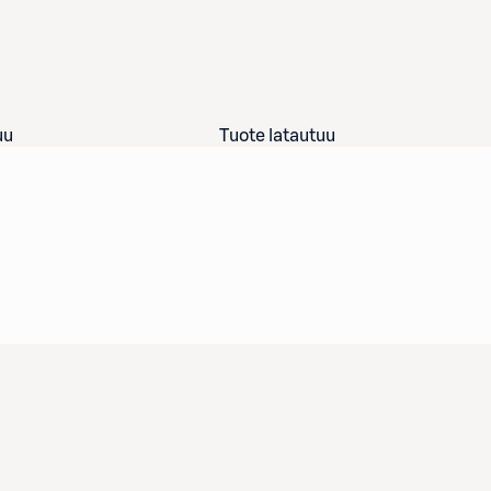
uu
Tuote latautuu