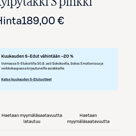
kylpytakki S pinkki
Hinta
189,00 €
Kuukauden S-Edut vähintään –20 %
Voimassa S-Etukortilla 30.8. asti Sokoksella, Sokos Emotionissa ja
verkkokaupassa kirjautuneille asiakkaille.
Avaa tuotekuva suurennettuna
Katso kuukauden S-Etutuotteet
Haetaan myymäläsaatavuutta
Haetaan
latautuu
myymäläsaatavuutta