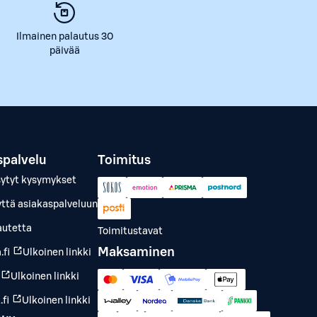
Ilmainen palautus 30
päivää
spalvelu
Toimitus
sytyt kysymykset
yttä asiakaspalveluun
autetta
Toimitustavat
Maksaminen
.fi
Ulkoinen linkki
Ulkoinen linkki
fi
Ulkoinen linkki