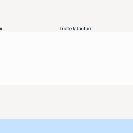
uu
Tuote latautuu