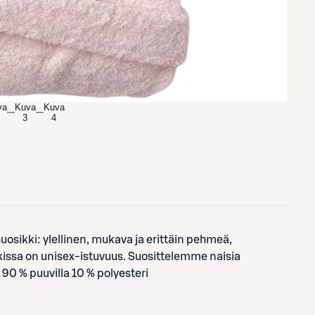
va
Kuva
Kuva
3
4
osikki: ylellinen, mukava ja erittäin pehmeä,
akissa on unisex-istuvuus. Suosittelemme naisia
0 % puuvilla 10 % polyesteri