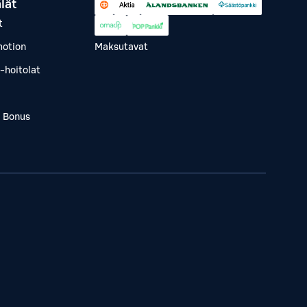
lät
t
otion
Maksutavat
-hoitolat
a Bonus