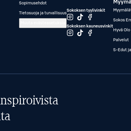
Myymä
Sopimusehdot
Myymälä
Sokoksen tyylivinkit
Tietosuoja ja turvallisuus
Sokos Em
Muuta evästeasetuksia
Sokoksen kauneusvinkit
Hyvä Olo 
Palvelut
S-Edut j
nspiroivista
ta