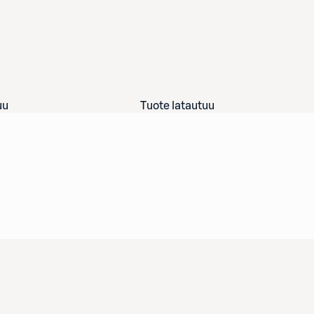
uu
Tuote latautuu