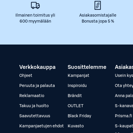
Ilmainen toimitus yli
Asiakasomistajalle
600 myymälään
Bonusta jopa 5 %
Verkkokauppa
Suosittelemme
Asiaka
Ohjeet
Kampanjat
Usein ky
Peruuta ja palauta
Inspiroidu
Ota yhte
Reklamaatio
Brändit
Anna pal
Takuu ja huolto
OUTLET
S-kanava
Saavutettavuus
Black Friday
Prisma.fi
Kampanjaetujen ehdot
Kuvasto
S-kaupat.