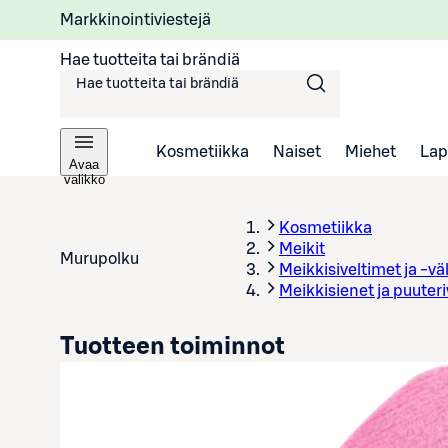
Markkinointiviestejä
Hae tuotteita tai brändiä
Kosmetiikka
Naiset
Miehet
Lap
Avaa
valikko
Kosmetiikka
Meikit
Murupolku
Meikkisiveltimet ja -vä
Meikkisienet ja puuteri
Tuotteen toiminnot