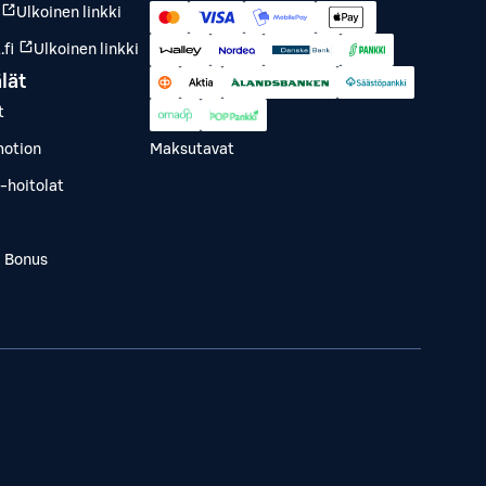
Ulkoinen linkki
fi
Ulkoinen linkki
lät
t
otion
Maksutavat
-hoitolat
a Bonus