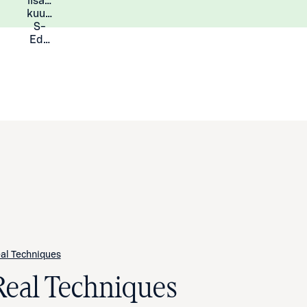
lisää
Lisätietoja
kuukauden
S-
Eduista
al Techniques
Real Techniques