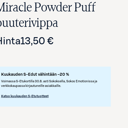
Miracle Powder Puff
puuterivippa
Hinta
13,50 €
Kuukauden S-Edut vähintään –20 %
Avaa tuotekuva suurennettuna
Voimassa S-Etukortilla 30.8. asti Sokoksella, Sokos Emotionissa ja
verkkokaupassa kirjautuneille asiakkaille.
Katso kuukauden S-Etutuotteet