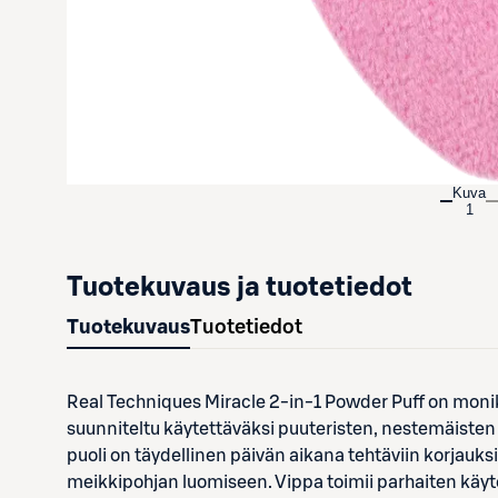
Kuva
1
Tuotekuvaus ja tuotetiedot
Tuotekuvaus
Tuotetiedot
Real Techniques Miracle 2-in-1 Powder Puff on monik
suunniteltu käytettäväksi puuteristen, nestemäiste
puoli on täydellinen päivän aikana tehtäviin korjauks
meikkipohjan luomiseen. Vippa toimii parhaiten käyte