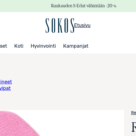
Kuukauden S-Edut vähintään –20 %
Etusivu
set
Koti
Hyvinvointi
Kampanjat
lineet
vipat
Re