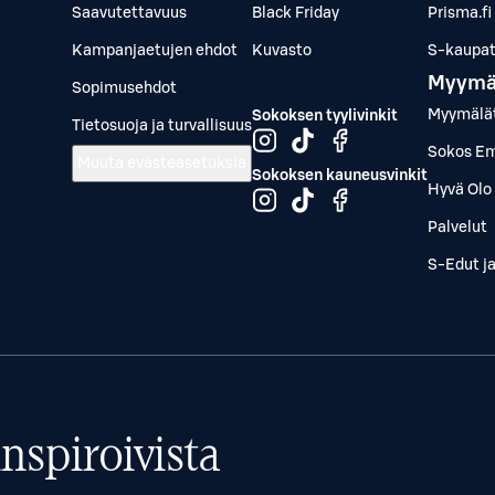
Saavutettavuus
Black Friday
Prisma.fi
Kampanjaetujen ehdot
Kuvasto
S-kaupat.
Myymä
Sopimusehdot
Myymälä
Sokoksen tyylivinkit
Tietosuoja ja turvallisuus
Sokos Em
Muuta evästeasetuksia
Sokoksen kauneusvinkit
Hyvä Olo 
Palvelut
S-Edut j
nspiroivista