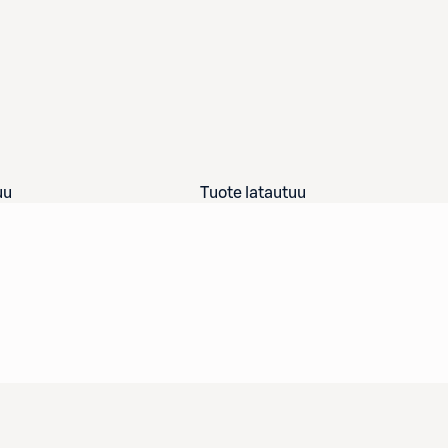
uu
Tuote latautuu