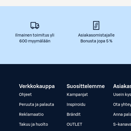
Ilmainen toimitus yli
Asiakasomistajalle
600 myymälään
Bonusta jopa 5 %
Verkkokauppa
Suosittelemme
Asiaka
Ohjeet
Kampanjat
Usein ky
Peruuta ja palauta
Inspiroidu
Ota yhte
Reklamaatio
Brändit
Anna pal
Takuu ja huolto
OUTLET
S-kanava