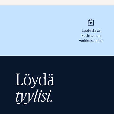
Luotettava
kotimainen
verkkokauppa
Löydä
tyylisi.