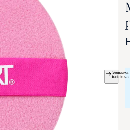
Seuraava
va suurennettuna
tuotekuva