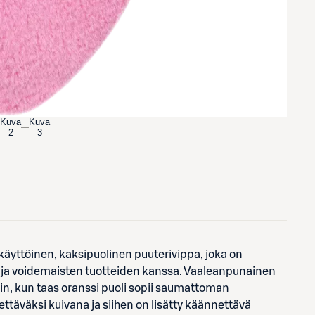
Kuva
Kuva
2
3
äyttöinen, kaksipuolinen puuterivippa, joka on
n ja voidemaisten tuotteiden kanssa. Vaaleanpunainen
iin, kun taas oranssi puoli sopii saumattoman
ttäväksi kuivana ja siihen on lisätty käännettävä