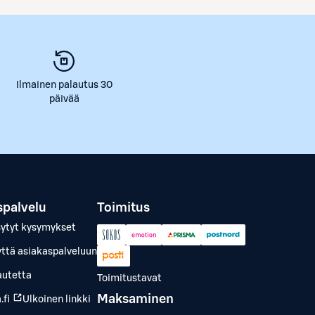
Ilmainen palautus 30
päivää
spalvelu
Toimitus
sytyt kysymykset
yttä asiakaspalveluun
autetta
Toimitustavat
Maksaminen
.fi
Ulkoinen linkki