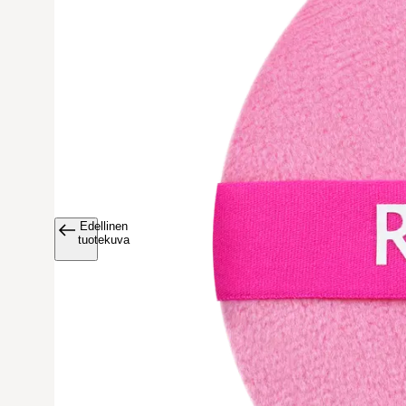
Edellinen
Avaa tuoteku
tuotekuva