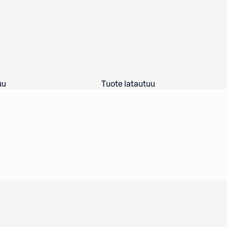
uu
Tuote latautuu