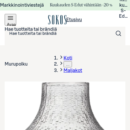
Kuukauden S-Edut vähintään –20 %
Markkinointiviestejä
kuuk
S-
Edui
Etusivu
Avaa
valikko
Hae tuotteita tai brändiä
Koti
Murupolku
…
Maljakot