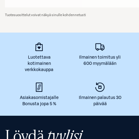
Tuotesuosittelut voivat näkyä sinulle kohdennetusti
Luotettava
Ilmainen toimitus yli
kotimainen
600 myymälään
verkkokauppa
Asiakasomistajalle
Ilmainen palautus 30
Bonusta jopa 5 %
päivää
Löydä
tyylisi.