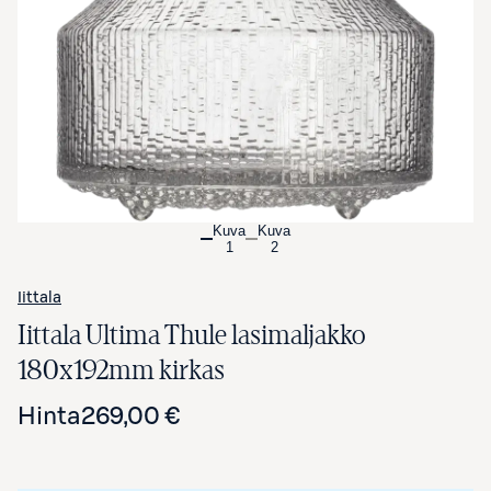
Avaa tuotekuva suurennettuna
Kuva
Kuva
1
2
Iittala
Iittala Ultima Thule lasimaljakko
180x192mm kirkas
Hinta
269,00 €