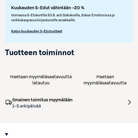
Kuukauden S-Edut vähintään –20 %
Voimassa S-Etukortilla 30.8. asti Sokoksella, Sokos Emotionissa ja
verkkokaupassa kirjautuneille asiakkaille.
Katso kuukauden S-Etutuotteet
Tuotteen toiminnot
Haetaan myymäläsaatavuutta
Haetaan
latautuu
myymäläsaatavuutta
Ilmainen toimitus myymälään
1–5 arkipäivää