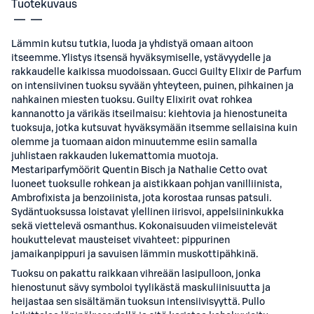
Tuotekuvaus
Lämmin kutsu tutkia, luoda ja yhdistyä omaan aitoon
itseemme. Ylistys itsensä hyväksymiselle, ystävyydelle ja
rakkaudelle kaikissa muodoissaan. Gucci Guilty Elixir de Parfum
on intensiivinen tuoksu syvään yhteyteen, puinen, pihkainen ja
nahkainen miesten tuoksu. Guilty Elixirit ovat rohkea
kannanotto ja värikäs itseilmaisu: kiehtovia ja hienostuneita
tuoksuja, jotka kutsuvat hyväksymään itsemme sellaisina kuin
olemme ja tuomaan aidon minuutemme esiin samalla
juhlistaen rakkauden lukemattomia muotoja.
Mestariparfymöörit Quentin Bisch ja Nathalie Cetto ovat
luoneet tuoksulle rohkean ja aistikkaan pohjan vanilliinista,
Ambrofixista ja benzoiinista, jota korostaa runsas patsuli.
Sydäntuoksussa loistavat ylellinen iirisvoi, appelsiininkukka
sekä viettelevä osmanthus. Kokonaisuuden viimeistelevät
houkuttelevat mausteiset vivahteet: pippurinen
jamaikanpippuri ja savuisen lämmin muskottipähkinä.
Tuoksu on pakattu raikkaan vihreään lasipulloon, jonka
hienostunut sävy symboloi tyylikästä maskuliinisuutta ja
heijastaa sen sisältämän tuoksun intensiivisyyttä. Pullo