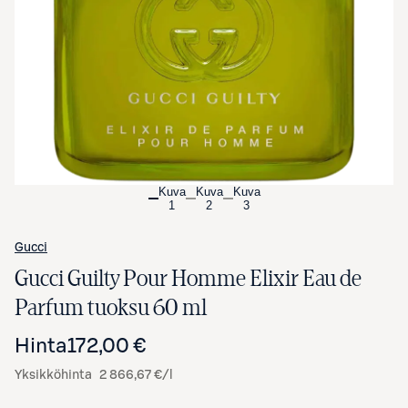
Avaa tuotekuva suurennettuna
Kuva
Kuva
Kuva
1
2
3
Gucci
Gucci Guilty Pour Homme Elixir Eau de
Parfum tuoksu 60 ml
Hinta
172,00 €
Yksikköhinta
2 866,67 €/l