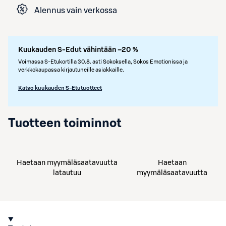
Alennus vain verkossa
Kuukauden S-Edut vähintään –20 %
Voimassa S-Etukortilla 30.8. asti Sokoksella, Sokos Emotionissa ja
verkkokaupassa kirjautuneille asiakkaille.
Katso kuukauden S-Etutuotteet
Tuotteen toiminnot
Haetaan myymäläsaatavuutta
Haetaan
latautuu
myymäläsaatavuutta