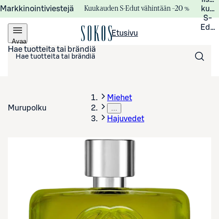
Kuukauden S-Edut vähintään –20 %
Markkinointiviestejä
kuuk
S-
Edui
Etusivu
Avaa
valikko
Hae tuotteita tai brändiä
Miehet
Murupolku
…
Hajuvedet