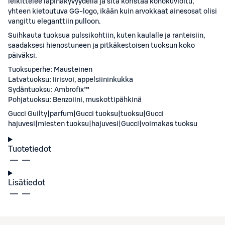
leikittelee läpinäkyvyydellä ja sitä koristaa kohokuvioitu,
yhteen kietoutuva GG-logo, ikään kuin arvokkaat ainesosat olisi
vangittu eleganttiin pulloon.
Suihkauta tuoksua pulssikohtiin, kuten kaulalle ja ranteisiin,
saadaksesi hienostuneen ja pitkäkestoisen tuoksun koko
päiväksi.
Tuoksuperhe: Mausteinen
Latvatuoksu: Iirisvoi, appelsiininkukka
Sydäntuoksu: Ambrofix™
Pohjatuoksu: Benzoiini, muskottipähkinä
Gucci Guilty|parfum|Gucci tuoksu|tuoksu|Gucci
hajuvesi|miesten tuoksu|hajuvesi|Gucci|voimakas tuoksu
Tuotetiedot
Lisätiedot