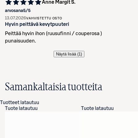
Anne Margit S.
arvosana
5
/5
13.07.2026
VAHVISTETTU OSTO
Hyvin peittävä kevytpuuteri
Peittää hyvin ihon (ruusufinni / couperosa )
punaisuuden.
Näytä lisää (
1
)
Samankaltaisia tuotteita
Tuotteet latautuu
Tuote latautuu
Tuote latautuu