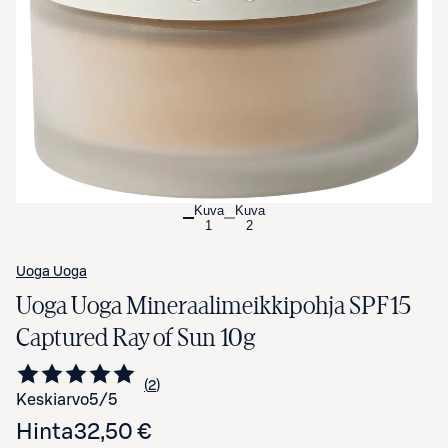
Avaa tuotekuva suurennettuna
Kuva
Kuva
1
2
Uoga Uoga
Uoga Uoga Mineraalimeikkipohja SPF15
Captured Ray of Sun 10g
2
Siirry arvioihin
kappaletta
Keskiarvo
5
/5
Hinta
32,50 €