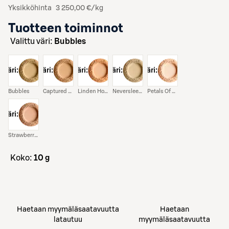
Yksikköhinta
3 250,00 €/kg
Tuotteen toiminnot
Valittu väri:
Bubbles
väri:
väri:
väri:
väri:
väri:
Bubbles
Captured Ray Of Sun
Linden Honey
Neversleeping Beauty
Petals Of Sakura
väri:
Strawberry And Snow
koko:
10 g
Haetaan myymäläsaatavuutta
Haetaan
latautuu
myymäläsaatavuutta