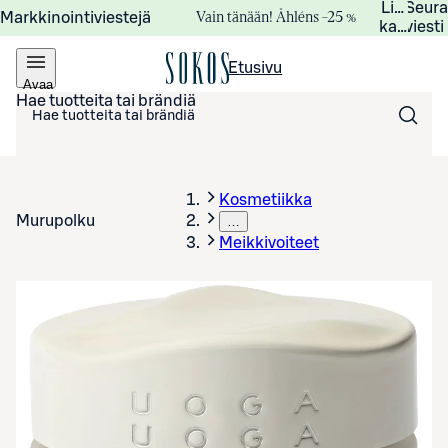
Lisätied
Seur
Vain tänään! Åhléns –25 %
Markkinointiviestejä
kampanj
viesti
Etusivu
Avaa
valikko
Hae tuotteita tai brändiä
Kosmetiikka
Murupolku
…
Meikkivoiteet