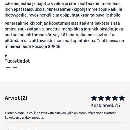
joka heijastaa ja hajottaa valoa ja siten auttaa minimoimaan
ihon epätasaisuuksia. Mineraalimeikkipohjamme sopii kaikille
ihotyypeille, myös herkälle ja epäpuhtauksiin taipuvalle iholle.
Mineraalimeikkipohjan koostumus sisältää antibakteerisista
ominaisuuksistaan tunnettua meripihkaa ja sinkkioksidia, joka
auttaa rauhoittamaan ärtynyttä ihoa. Valkoinen savi auttaa
pitämään rasvoittuvankin ihon mattapintaisena. Tuotteessa on
mineraaliaurinkosuoja SPF 15.
Tuotetiedot
Arviot (
2
)
Keskiarvo
5
/5
Tuotearvostelun voi kirjoittaa vain asiakas, joka on ostanut kyseisen tuotteen
Sokoksen verkkokaupasta.