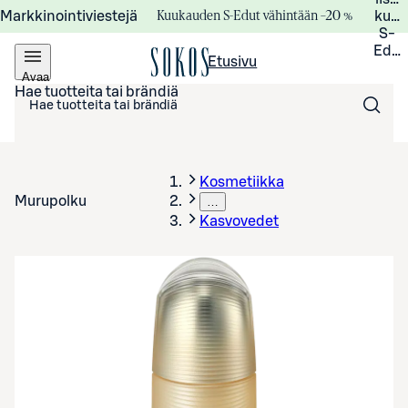
Kuukauden S-Edut vähintään –20 %
Markkinointiviestejä
kuuk
S-
Edui
Etusivu
Avaa
valikko
Hae tuotteita tai brändiä
Kosmetiikka
Murupolku
…
Kasvovedet