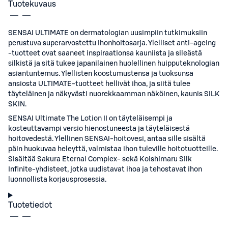
Tuotekuvaus
SENSAI ULTIMATE on dermatologian uusimpiin tutkimuksiin
perustuva superarvostettu ihonhoitosarja. Ylelliset anti-ageing
-tuotteet ovat saaneet inspiraationsa kauniista ja sileästä
silkistä ja sitä tukee japanilainen huolellinen huipputeknologian
asiantuntemus. Ylellisten koostumustensa ja tuoksunsa
ansiosta ULTIMATE-tuotteet hellivät ihoa, ja siitä tulee
täyteläinen ja näkyvästi nuorekkaamman näköinen, kaunis SILK
SKIN.
SENSAI Ultimate The Lotion II on täyteläisempi ja
kosteuttavampi versio hienostuneesta ja täyteläisestä
hoitovedestä. Ylellinen SENSAI-hoitovesi, antaa sille sisältä
päin huokuvaa heleyttä, valmistaa ihon tuleville hoitotuotteille.
Sisältää Sakura Eternal Complex- sekä Koishimaru Silk
Infinite-yhdisteet, jotka uudistavat ihoa ja tehostavat ihon
luonnollista korjausprosessia.
Tuotetiedot