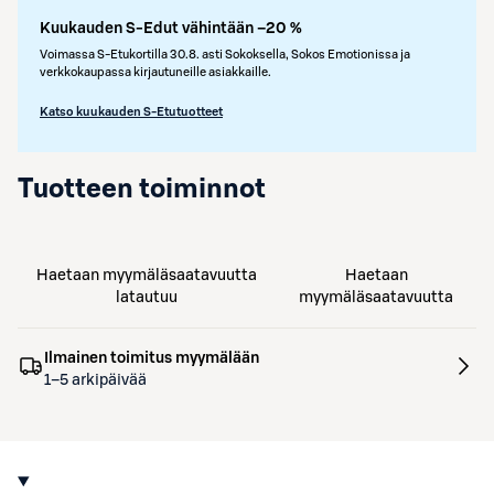
Kuukauden S-Edut vähintään –20 %
Voimassa S-Etukortilla 30.8. asti Sokoksella, Sokos Emotionissa ja
verkkokaupassa kirjautuneille asiakkaille.
Katso kuukauden S-Etutuotteet
Tuotteen toiminnot
Haetaan myymäläsaatavuutta
Haetaan
latautuu
myymäläsaatavuutta
Ilmainen toimitus myymälään
1–5 arkipäivää