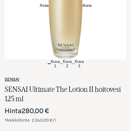
Avaa tuotekuva suurennettuna
Kuva
Kuva
Kuva
1
2
3
SENSAI
SENSAI Ultimate The Lotion II hoitovesi
125 ml
Hinta
280,00 €
Yksikköhinta
2 240,00 €/l