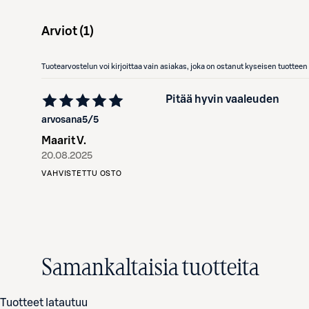
Arviot (
1
)
Tuotearvostelun voi kirjoittaa vain asiakas, joka on ostanut kyseisen tuotte
Pitää hyvin vaaleuden
arvosana
5
/5
Maarit V.
20.08.2025
VAHVISTETTU OSTO
Samankaltaisia tuotteita
Tuotteet latautuu