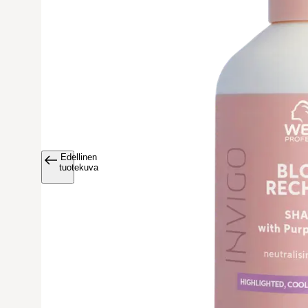
Edellinen
Avaa tuoteku
tuotekuva