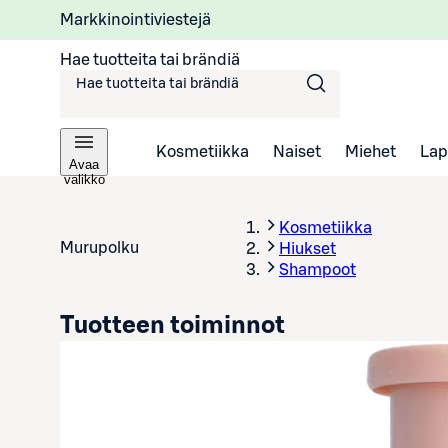
Markkinointiviestejä
Hae tuotteita tai brändiä
Kosmetiikka
Naiset
Miehet
Lap
Avaa
valikko
Kosmetiikka
Murupolku
Hiukset
Shampoot
Tuotteen toiminnot