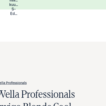
lisää
Lisätietoja
kuukauden
S-
Eduista
lla Professionals
Wella Professionals