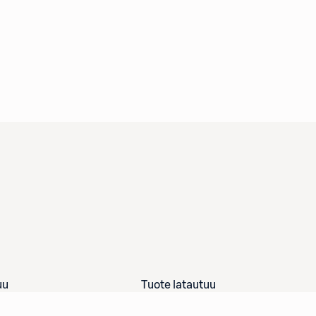
uu
Tuote latautuu