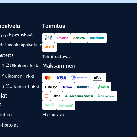
spalvelu
Toimitus
sytyt kysymykset
yttä asiakaspalveluun
autetta
Toimitustavat
Maksaminen
.fi
Ulkoinen linkki
Ulkoinen linkki
fi
Ulkoinen linkki
lät
t
otion
Maksutavat
-hoitolat