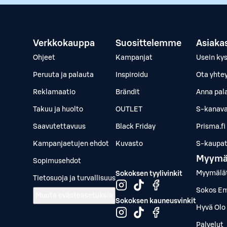
Verkkokauppa
Suosittelemme
Asiaka
Ohjeet
Kampanjat
Usein ky
Peruuta ja palauta
Inspiroidu
Ota yhte
Reklamaatio
Brändit
Anna pal
Takuu ja huolto
OUTLET
S-kanava
Saavutettavuus
Black Friday
Prisma.fi
Kampanjaetujen ehdot
Kuvasto
S-kaupat.
Myymä
Sopimusehdot
Myymälä
Sokoksen tyylivinkit
Tietosuoja ja turvallisuus
Sokos Em
Muuta evästeasetuksia
Sokoksen kauneusvinkit
Hyvä Olo 
Palvelut