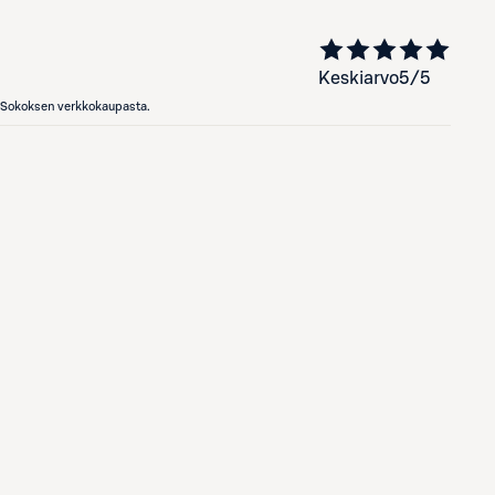
Keskiarvo
5
/5
en Sokoksen verkkokaupasta.