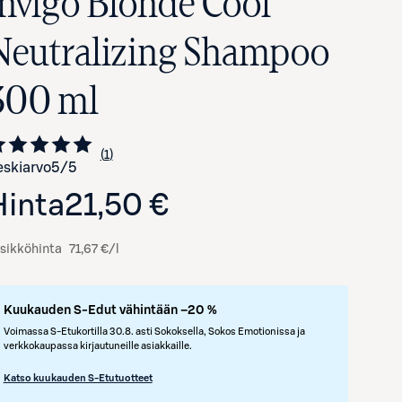
Invigo Blonde Cool
Neutralizing Shampoo
300 ml
1
Siirry arvioihin
kappale
skiarvo
5
/5
Hinta
21,50 €
Avaa tuotekuva suurennettuna
sikköhinta
71,67 €/l
Kuukauden S-Edut vähintään –20 %
Voimassa S-Etukortilla 30.8. asti Sokoksella, Sokos Emotionissa ja
verkkokaupassa kirjautuneille asiakkaille.
Katso kuukauden S-Etutuotteet