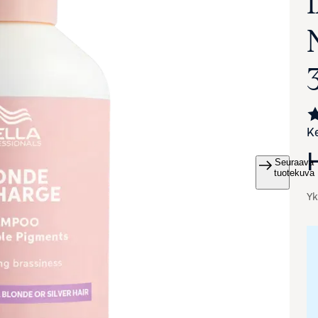
Ke
Seuraava
va suurennettuna
tuotekuva
Yk