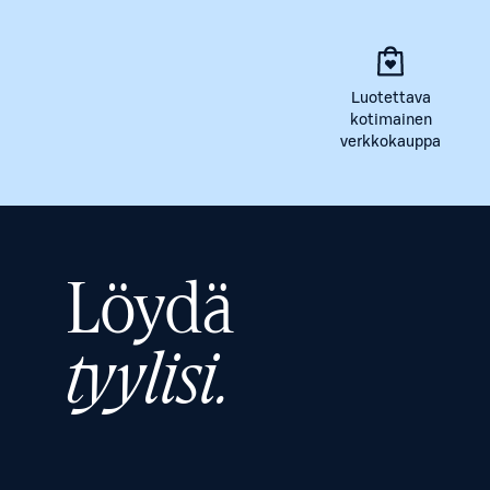
Luotettava
kotimainen
verkkokauppa
Löydä
tyylisi.