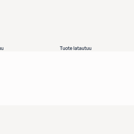
uu
Tuote latautuu