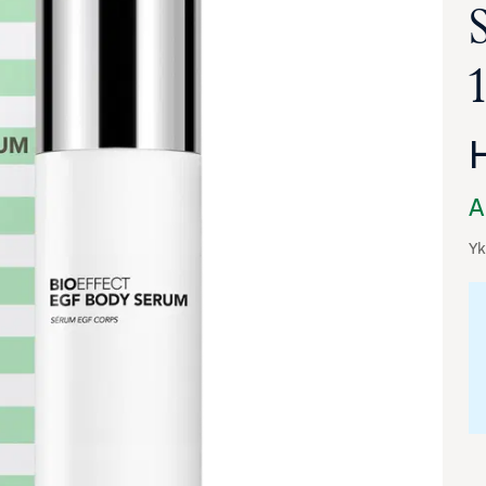
A
Yk
va suurennettuna