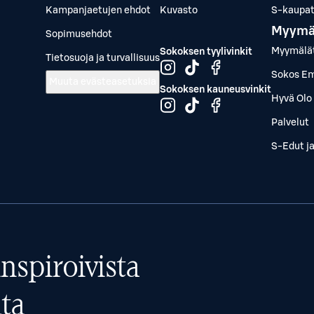
Kampanjaetujen ehdot
Kuvasto
S-kaupat.
Myymä
Sopimusehdot
Myymälä
Sokoksen tyylivinkit
Tietosuoja ja turvallisuus
Sokos Em
Muuta evästeasetuksia
Sokoksen kauneusvinkit
Hyvä Olo 
Palvelut
S-Edut j
nspiroivista
ta