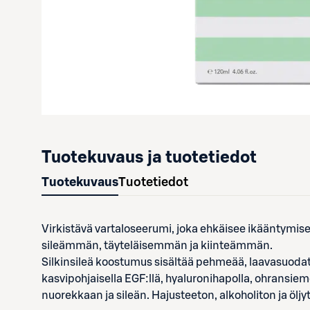
Tuotekuvaus ja tuotetiedot
Tuotekuvaus
Tuotetiedot
Virkistävä vartaloseerumi, joka ehkäisee ikääntymise
sileämmän, täyteläisemmän ja kiinteämmän.
Silkinsileä koostumus sisältää pehmeää, laavasuodatet
kasvipohjaisella EGF:llä, hyaluronihapolla, ohransieme
nuorekkaan ja sileän. Hajusteeton, alkoholiton ja öljytö