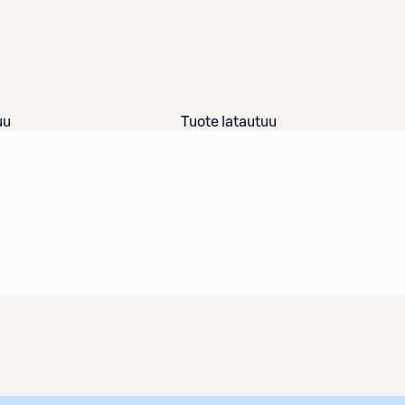
uu
Tuote latautuu