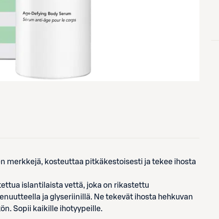
n merkkejä, kosteuttaa pitkäkestoisesti ja tekee ihosta
tua islantilaista vettä, joka on rikastettu
nuutteella ja glyseriinillä. Ne tekevät ihosta hehkuvan
n. Sopii kaikille ihotyypeille.