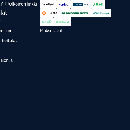
fi
Ulkoinen linkki
lät
t
otion
Maksutavat
-hoitolat
a Bonus