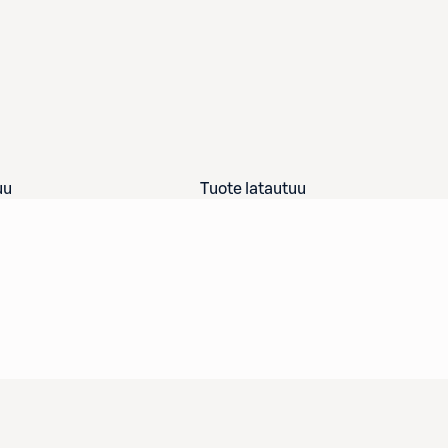
uu
Tuote latautuu