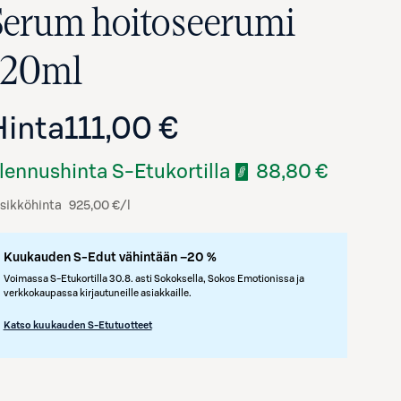
Serum hoitoseerumi
120ml
Hinta
111,00 €
lennushinta S-Etukortilla
88,80 €
sikköhinta
925,00 €/l
Kuukauden S-Edut vähintään –20 %
Voimassa S-Etukortilla 30.8. asti Sokoksella, Sokos Emotionissa ja
verkkokaupassa kirjautuneille asiakkaille.
Katso kuukauden S-Etutuotteet