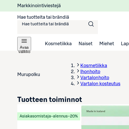
Markkinointiviestejä
Hae tuotteita tai brändiä
Kosmetiikka
Naiset
Miehet
Lap
Avaa
valikko
Kosmetiikka
Ihonhoito
Murupolku
Vartalonhoito
Vartalon kosteutus
Tuotteen toiminnot
Asiakasomistaja-alennus
−20%