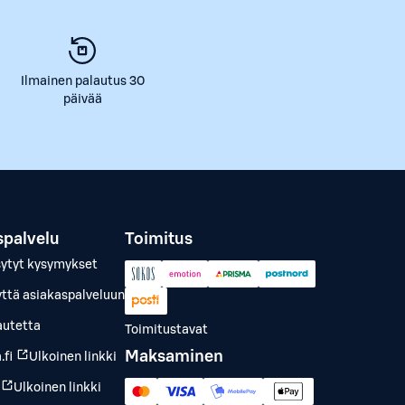
Ilmainen palautus 30
päivää
spalvelu
Toimitus
sytyt kysymykset
yttä asiakaspalveluun
autetta
Toimitustavat
Maksaminen
.fi
Ulkoinen linkki
Ulkoinen linkki