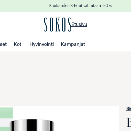
Kuukauden S-Edut vähintään –20 %
Etusivu
set
Koti
Hyvinvointi
Kampanjat
Bi