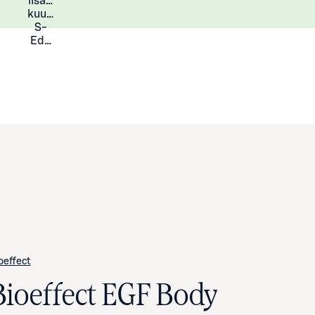
lisää
Lisätietoja
kuukauden
S-
Eduista
oeffect
Bioeffect EGF Body