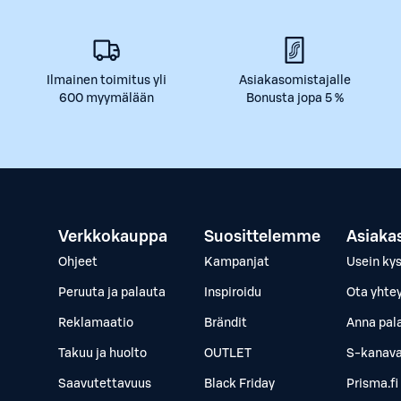
Ilmainen toimitus yli
Asiakasomistajalle
600 myymälään
Bonusta jopa 5 %
Verkkokauppa
Suosittelemme
Asiaka
Ohjeet
Kampanjat
Usein ky
Peruuta ja palauta
Inspiroidu
Ota yhte
Reklamaatio
Brändit
Anna pal
Takuu ja huolto
OUTLET
S-kanava
Saavutettavuus
Black Friday
Prisma.fi