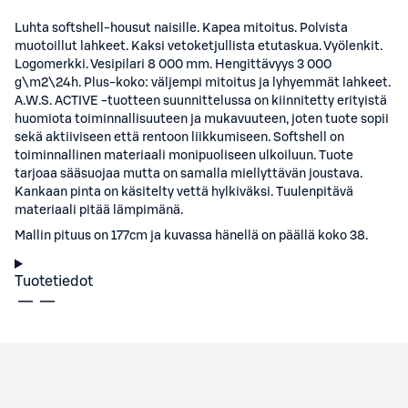
Luhta softshell-housut naisille. Kapea mitoitus. Polvista
muotoillut lahkeet. Kaksi vetoketjullista etutaskua. Vyölenkit.
Logomerkki. Vesipilari 8 000 mm. Hengittävyys 3 000
g\m2\24h. Plus-koko: väljempi mitoitus ja lyhyemmät lahkeet.
A.W.S. ACTIVE -tuotteen suunnittelussa on kiinnitetty erityistä
huomiota toiminnallisuuteen ja mukavuuteen, joten tuote sopii
sekä aktiiviseen että rentoon liikkumiseen. Softshell on
toiminnallinen materiaali monipuoliseen ulkoiluun. Tuote
tarjoaa sääsuojaa mutta on samalla miellyttävän joustava.
Kankaan pinta on käsitelty vettä hylkiväksi. Tuulenpitävä
materiaali pitää lämpimänä.
Mallin pituus on 177cm ja kuvassa hänellä on päällä koko 38.
Tuotetiedot