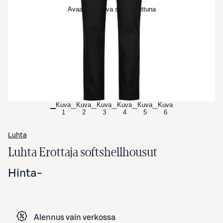
Avaa tuotekuva suurennettuna
Kuva
Kuva
Kuva
Kuva
Kuva
Kuva
1
2
3
4
5
6
Luhta
Luhta Erottaja softshellhousut
Hinta
-
Alennus vain verkossa