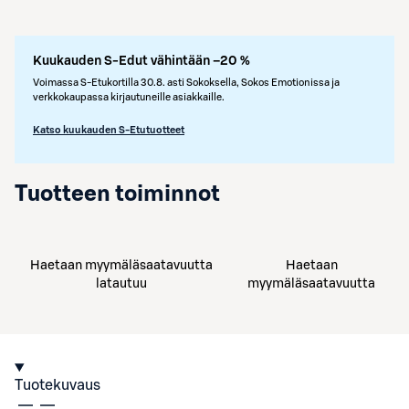
Kuukauden S-Edut vähintään –20 %
Voimassa S-Etukortilla 30.8. asti Sokoksella, Sokos Emotionissa ja
verkkokaupassa kirjautuneille asiakkaille.
Katso kuukauden S-Etutuotteet
Tuotteen toiminnot
Haetaan myymäläsaatavuutta
Haetaan
latautuu
myymäläsaatavuutta
Tuotekuvaus