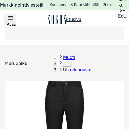
Kuukauden S-Edut vähintään –20 %
Markkinointiviestejä
kuuk
S-
Edui
Etusivu
Avaa
valikko
Muoti
Murupolku
…
Ulkoiluhousut