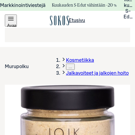
Kuukauden S-Edut vähintään –20 %
Markkinointiviestejä
kuuk
S-
Edui
Etusivu
Avaa
valikko
Kosmetiikka
Murupolku
…
Jalkavoiteet ja jalkojen hoito