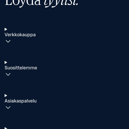
Löydä
tyylisi.
Verkkokauppa
Suosittelemme
Asiakaspalvelu