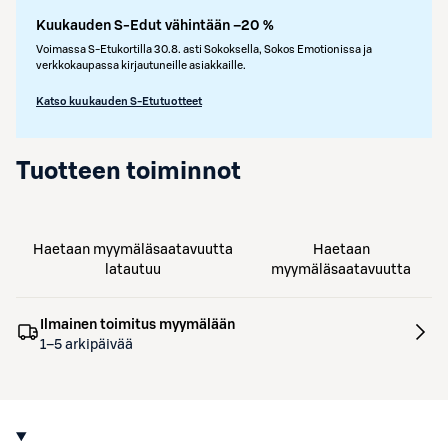
Kuukauden S-Edut vähintään –20 %
Voimassa S-Etukortilla 30.8. asti Sokoksella, Sokos Emotionissa ja
verkkokaupassa kirjautuneille asiakkaille.
Katso kuukauden S-Etutuotteet
Tuotteen toiminnot
Haetaan myymäläsaatavuutta
Haetaan
latautuu
myymäläsaatavuutta
Ilmainen toimitus myymälään
1–5 arkipäivää