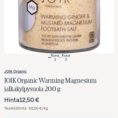
Avaa tuotekuva suurennettuna
Kuva
Kuva
1
2
JOIK Organic
JOIK Organic Warming Magnesium
jalkakylpysuola 200 g
Hinta
12,50 €
Yksikköhinta
62,50 €/kg