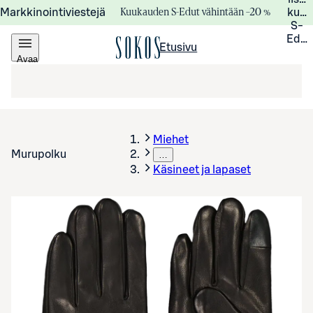
Kuukauden S-Edut vähintään –20 %
Markkinointiviestejä
kuuk
S-
Edui
Etusivu
Avaa
valikko
Miehet
Murupolku
…
Käsineet ja lapaset