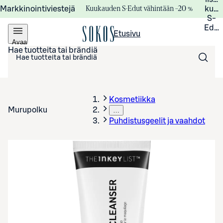
Kuukauden S-Edut vähintään –20 %
Markkinointiviestejä
kuuk
S-
Edui
Etusivu
Avaa
valikko
Hae tuotteita tai brändiä
Kosmetiikka
Murupolku
…
Puhdistusgeelit ja vaahdot