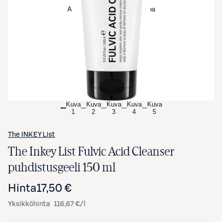
Avaa tuotekuva suurennettuna
Kuva
Kuva
Kuva
Kuva
Kuva
1
2
3
4
5
The INKEY List
The Inkey List Fulvic Acid Cleanser
puhdistusgeeli 150 ml
Hinta
17,50 €
Yksikköhinta
116,67 €/l