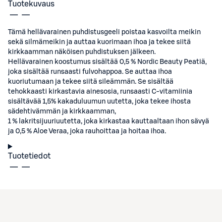
Tuotekuvaus
Tämä hellävarainen puhdistusgeeli poistaa kasvoilta meikin
sekä silmämeikin ja auttaa kuorimaan ihoa ja tekee siitä
kirkkaamman näköisen puhdistuksen jälkeen.
Hellävarainen koostumus sisältää 0,5 % Nordic Beauty Peatiä,
joka sisältää runsaasti fulvohappoa. Se auttaa ihoa
kuoriutumaan ja tekee siitä sileämmän. Se sisältää
tehokkaasti kirkastavia ainesosia, runsaasti C-vitamiinia
sisältävää 1,5% kakaduluumun uutetta, joka tekee ihosta
sädehtivämmän ja kirkkaamman,
1 % lakritsijuuriuutetta, joka kirkastaa kauttaaltaan ihon sävyä
ja 0,5 % Aloe Veraa, joka rauhoittaa ja hoitaa ihoa.
Tuotetiedot