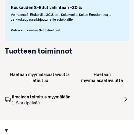
Kuukauden S-Edut vähintään –20 %
Voimassa S-Etukortilla 30.8. asti Sokoksella, Sokos Emotionissa ja
verkkokaupassa kirjautuneille asiakkaille.
Katso kuukauden S-Etutuotteet
Tuotteen toiminnot
Haetaan myymäläsaatavuutta
Haetaan
latautuu
myymäläsaatavuutta
Ilmainen toimitus myymälään
1–5 arkipäivää