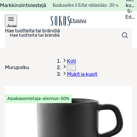
Kuukauden S-Edut vähintään –20 %
Markkinointiviestejä
kuuk
S-
Edui
Etusivu
Avaa
valikko
Hae tuotteita tai brändiä
Koti
Murupolku
…
Mukit ja kupit
Asiakasomistaja-alennus
−50%