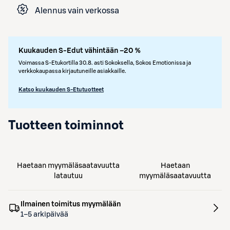
Alennus vain verkossa
Kuukauden S-Edut vähintään –20 %
Voimassa S-Etukortilla 30.8. asti Sokoksella, Sokos Emotionissa ja
verkkokaupassa kirjautuneille asiakkaille.
Katso kuukauden S-Etutuotteet
Tuotteen toiminnot
Haetaan myymäläsaatavuutta
Haetaan
latautuu
myymäläsaatavuutta
Ilmainen toimitus myymälään
1–5 arkipäivää