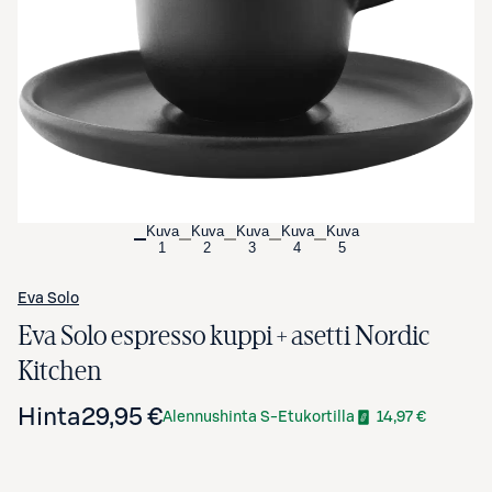
Avaa tuotekuva suurennettuna
Kuva
Kuva
Kuva
Kuva
Kuva
1
2
3
4
5
Eva Solo
Eva Solo espresso kuppi + asetti Nordic
Kitchen
Hinta
29,95 €
Alennushinta S-Etukortilla
14,97 €