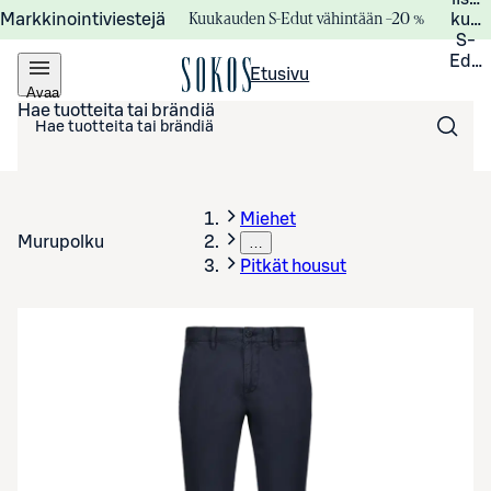
Kuukauden S-Edut vähintään –20 %
Markkinointiviestejä
kuuk
S-
Edui
Etusivu
Avaa
valikko
Hae tuotteita tai brändiä
Miehet
Murupolku
…
Pitkät housut