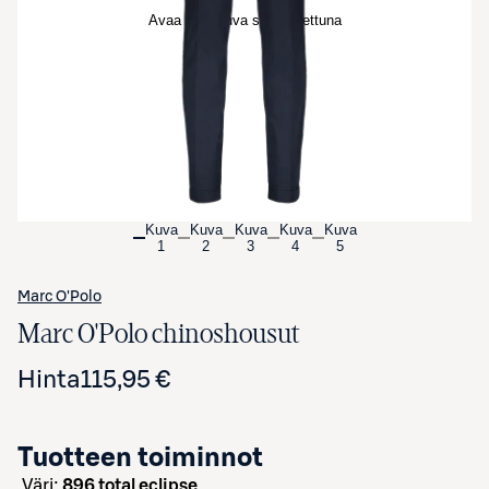
Avaa tuotekuva suurennettuna
Kuva
Kuva
Kuva
Kuva
Kuva
1
2
3
4
5
Marc O'Polo
Marc O'Polo chinoshousut
Hinta
115,95 €
Tuotteen toiminnot
väri:
896 total eclipse