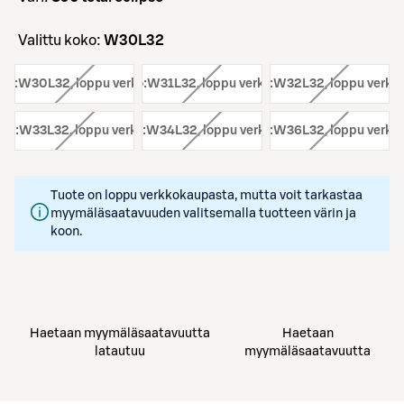
Valittu koko:
W30L32
ko:
W30L32
, loppu verkosta
koko:
W31L32
, loppu verkosta
koko:
W32L32
, loppu verko
ko:
W33L32
, loppu verkosta
koko:
W34L32
, loppu verkosta
koko:
W36L32
, loppu verko
Tuote on loppu verkkokaupasta, mutta voit tarkastaa
myymäläsaatavuuden valitsemalla tuotteen värin ja
koon.
Haetaan myymäläsaatavuutta
Haetaan
latautuu
myymäläsaatavuutta