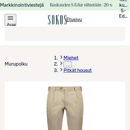
Kuukauden S-Edut vähintään –20 %
Markkinointiviestejä
kuuk
S-
Edui
Etusivu
Avaa
valikko
Miehet
Murupolku
…
Pitkät housut