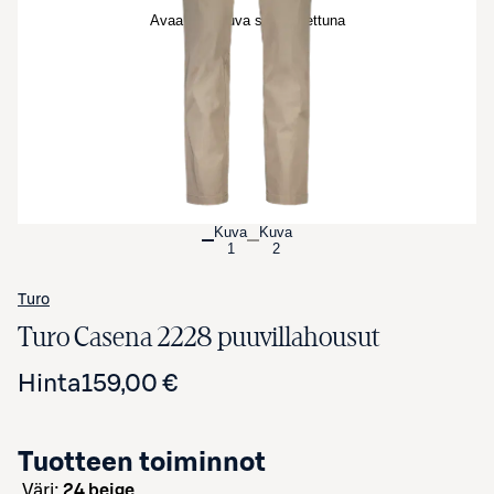
Avaa tuotekuva suurennettuna
Kuva
Kuva
1
2
Turo
Turo Casena 2228 puuvillahousut
Hinta
159,00 €
Tuotteen toiminnot
väri:
24 beige