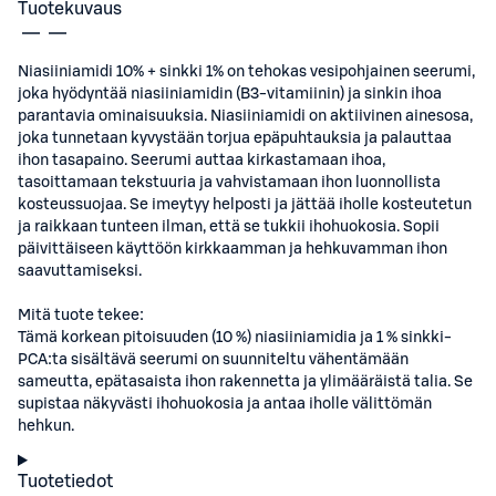
Tuotekuvaus
Niasiiniamidi 10% + sinkki 1% on tehokas vesipohjainen seerumi,
joka hyödyntää niasiiniamidin (B3-vitamiinin) ja sinkin ihoa
parantavia ominaisuuksia. Niasiiniamidi on aktiivinen ainesosa,
joka tunnetaan kyvystään torjua epäpuhtauksia ja palauttaa
ihon tasapaino. Seerumi auttaa kirkastamaan ihoa,
tasoittamaan tekstuuria ja vahvistamaan ihon luonnollista
kosteussuojaa. Se imeytyy helposti ja jättää iholle kosteutetun
ja raikkaan tunteen ilman, että se tukkii ihohuokosia. Sopii
päivittäiseen käyttöön kirkkaamman ja hehkuvamman ihon
saavuttamiseksi.
Mitä tuote tekee:
Tämä korkean pitoisuuden (10 %) niasiiniamidia ja 1 % sinkki-
PCA:ta sisältävä seerumi on suunniteltu vähentämään
sameutta, epätasaista ihon rakennetta ja ylimääräistä talia. Se
supistaa näkyvästi ihohuokosia ja antaa iholle välittömän
hehkun.
Tuotetiedot