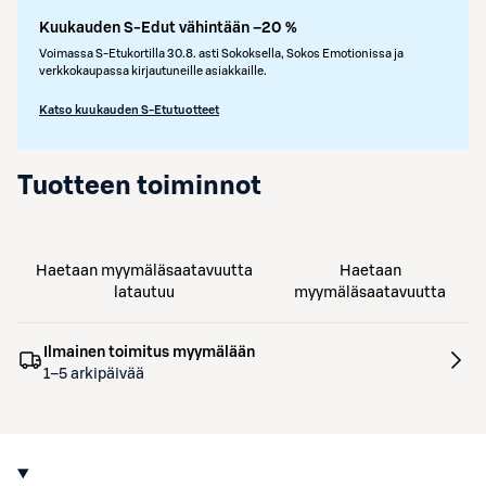
Kuukauden S-Edut vähintään –20 %
Voimassa S-Etukortilla 30.8. asti Sokoksella, Sokos Emotionissa ja
verkkokaupassa kirjautuneille asiakkaille.
Katso kuukauden S-Etutuotteet
Tuotteen toiminnot
Haetaan myymäläsaatavuutta
Haetaan
latautuu
myymäläsaatavuutta
Ilmainen toimitus myymälään
1–5 arkipäivää