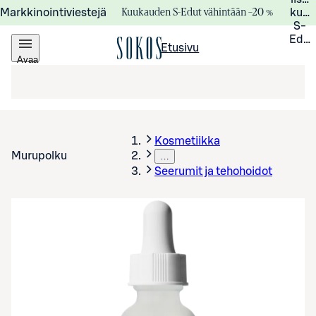
Kuukauden S-Edut vähintään –20 %
Markkinointiviestejä
kuuk
S-
Edui
Etusivu
Avaa
valikko
Kosmetiikka
Murupolku
…
Seerumit ja tehohoidot