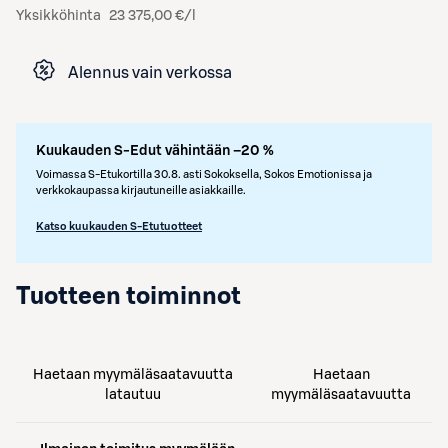
Yksikköhinta
23 375,00 €/l
Alennus vain verkossa
Kuukauden S-Edut vähintään –20 %
Voimassa S-Etukortilla 30.8. asti Sokoksella, Sokos Emotionissa ja
verkkokaupassa kirjautuneille asiakkaille.
Katso kuukauden S-Etutuotteet
Tuotteen toiminnot
Haetaan myymäläsaatavuutta
Haetaan
latautuu
myymäläsaatavuutta