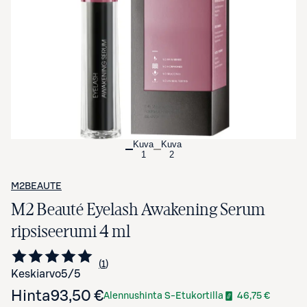
Avaa tuotekuva suurennettuna
Kuva
Kuva
1
2
M2BEAUTE
M2 Beauté Eyelash Awakening Serum
ripsiseerumi 4 ml
1
Siirry arvioihin
kappale
Keskiarvo
5
/5
Hinta
93,50 €
Alennushinta S-Etukortilla
46,75 €