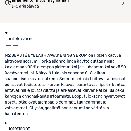
Ilmainen toimitus myymälään
1–5 arkipäivää
Tuotekuvaus
M2 BEAUTÉ EYELASH AWAKENING SERUM on ripsien kasvua
aktivoiva seerumi, jonka säännöllinen käyttö auttaa ripsiä
kasvamaan 30 % aiempaa pidemmiksi ja tuuheammiksi sekä 50
% vahvemmiksi. Näkyviä tuloksia saadaan 6–8 viikon
säännöllisen käytön jälkeen. Seerumin ripsiä hoitavat ainesosat
edistävät todistetusti karvan kasvua, parantavat ripsien kuntoa,
antavat niille joustavuutta ja ehkäisevät karvan katkeilua sekä
karvojen ennenaikaista irtoamista. Lopputuloksena hyvinvoivat
ripset, jotka ovat aiempaa pidemmät, tuuheammat ja
vahvemmat. Öljytön, geelimäinen seerumi on väritön ja
hajusteeton.
Tuotetiedot