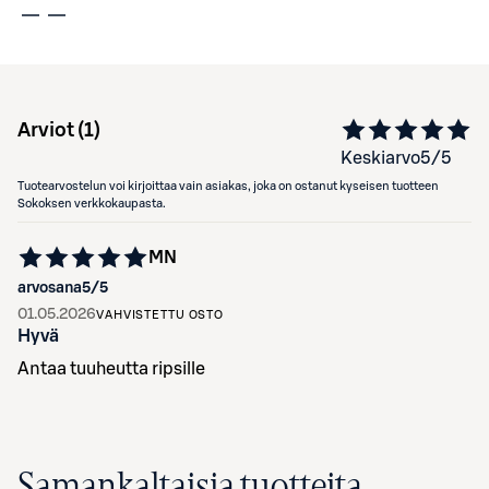
Arviot (
1
)
Keskiarvo
5
/5
Tuotearvostelun voi kirjoittaa vain asiakas, joka on ostanut kyseisen tuotteen
Sokoksen verkkokaupasta.
MN
arvosana
5
/5
01.05.2026
VAHVISTETTU OSTO
Hyvä
Antaa tuuheutta ripsille
Samankaltaisia tuotteita