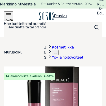
Kuukauden S-Edut vähintään –20 %
Markkinointiviestejä
kuuk
S-
Edui
Etusivu
Avaa
valikko
Hae tuotteita tai brändiä
Kosmetiikka
Murupolku
…
Yö- ja hoitovoiteet
Asiakasomistaja-alennus
−50%