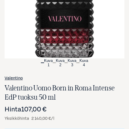
Avaa tuotekuva suurennettuna
Kuva
Kuva
Kuva
Kuva
1
2
3
4
Valentino
Valentino Uomo Born in Roma Intense
EdP tuoksu 50 ml
Hinta
107,00 €
Yksikköhinta
2 140,00 €/l