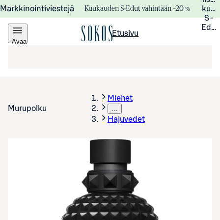
Kuukauden S-Edut vähintään –20 %
Markkinointiviestejä
kuuk
S-
Edui
Etusivu
Avaa
valikko
Miehet
Murupolku
…
Hajuvedet