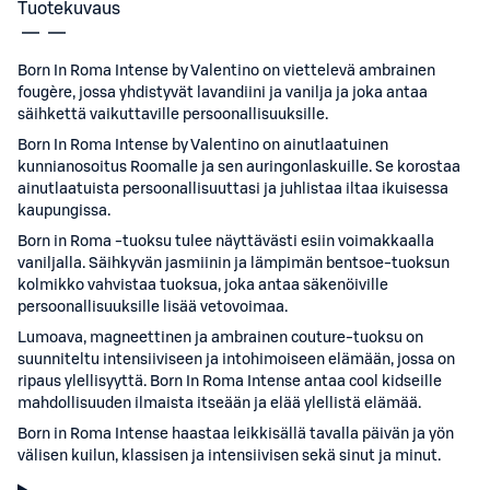
Tuotekuvaus
Born In Roma Intense by Valentino on viettelevä ambrainen
fougère, jossa yhdistyvät lavandiini ja vanilja ja joka antaa
säihkettä vaikuttaville persoonallisuuksille.
Born In Roma Intense by Valentino on ainutlaatuinen
kunnianosoitus Roomalle ja sen auringonlaskuille. Se korostaa
ainutlaatuista persoonallisuuttasi ja juhlistaa iltaa ikuisessa
kaupungissa.
Born in Roma -tuoksu tulee näyttävästi esiin voimakkaalla
vaniljalla. Säihkyvän jasmiinin ja lämpimän bentsoe-tuoksun
kolmikko vahvistaa tuoksua, joka antaa säkenöiville
persoonallisuuksille lisää vetovoimaa.
Lumoava, magneettinen ja ambrainen couture-tuoksu on
suunniteltu intensiiviseen ja intohimoiseen elämään, jossa on
ripaus ylellisyyttä. Born In Roma Intense antaa cool kidseille
mahdollisuuden ilmaista itseään ja elää ylellistä elämää.
Born in Roma Intense haastaa leikkisällä tavalla päivän ja yön
välisen kuilun, klassisen ja intensiivisen sekä sinut ja minut.