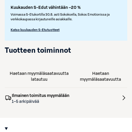
Kuukauden S-Edut vähintään –20 %
Voimassa S-Etukortilla 30.8. asti Sokoksella, Sokos Emotionissa ja
verkkokaupassa kirjautuneille asiakkaille.
Katso kuukauden S-Etutuotteet
Tuotteen toiminnot
Haetaan myymäläsaatavuutta
Haetaan
latautuu
myymäläsaatavuutta
Ilmainen toimitus myymälään
1–5 arkipäivää