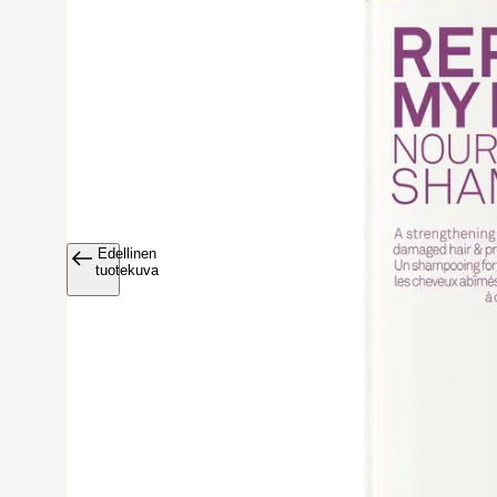
Edellinen
Avaa tuoteku
tuotekuva