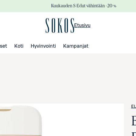
Kuukauden S-Edut vähintään –20 %
Etusivu
set
Koti
Hyvinvointi
Kampanjat
EL