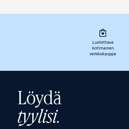
Luotettava
kotimainen
verkkokauppa
Löydä
tyylisi.