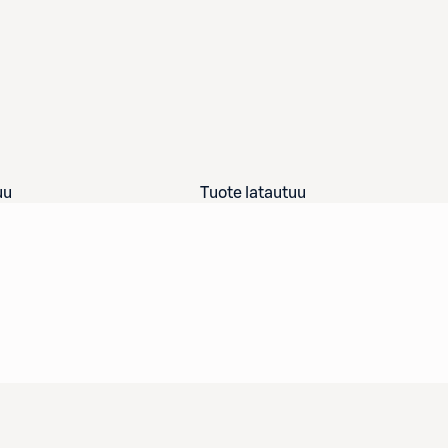
uu
Tuote latautuu