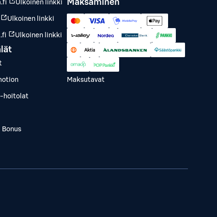
Maksaminen
.fi
Ulkoinen linkki
Ulkoinen linkki
fi
Ulkoinen linkki
lät
t
otion
Maksutavat
-hoitolat
a Bonus