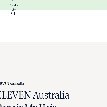
lisää
Lisätietoja
kuukauden
S-
Eduista
EVEN Australia
ELEVEN Australia