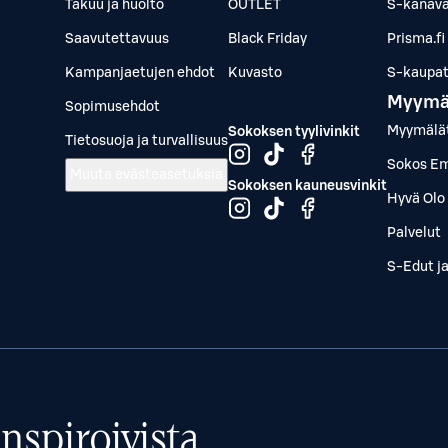
Takuu ja huolto
OUTLET
S-kanava
Saavutettavuus
Black Friday
Prisma.fi
Kampanjaetujen ehdot
Kuvasto
S-kaupat.
Myymä
Sopimusehdot
Myymälä
Sokoksen tyylivinkit
Tietosuoja ja turvallisuus
Sokos Em
Muuta evästeasetuksia
Sokoksen kauneusvinkit
Hyvä Olo 
Palvelut
S-Edut j
nspiroivista