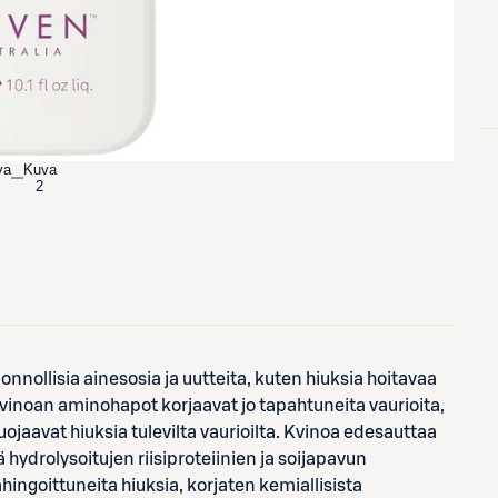
va
Kuva
2
lisia ainesosia ja uutteita, kuten hiuksia hoitavaa
Kvinoan aminohapot korjaavat jo tapahtuneita vaurioita,
uojaavat hiuksia tulevilta vaurioilta. Kvinoa edesauttaa
hydrolysoitujen riisiproteiinien ja soijapavun
ingoittuneita hiuksia, korjaten kemiallisista