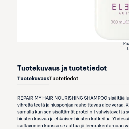
Ku
1
Tuotekuvaus ja tuotetiedot
Tuotekuvaus
Tuotetiedot
REPAIR MY HAIR NOURISHING SHAMPOO sisältää luonnol
vihreää teetä ja hiuspohjaa rauhoittavaa aloe veraa. 
samalla kun sen sisältämät proteiinit vahvistavat ja s
hiusten kasvua ja ehkäisee hiusten katkeilua. Yhdessä 
isoflavonien kanssa se auttaa jälleenrakentamaan vah