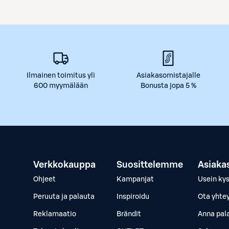
Ilmainen toimitus yli
Asiakasomistajalle
600 myymälään
Bonusta jopa 5 %
Verkkokauppa
Suosittelemme
Asiaka
Ohjeet
Kampanjat
Usein ky
Peruuta ja palauta
Inspiroidu
Ota yhte
Reklamaatio
Brändit
Anna pal