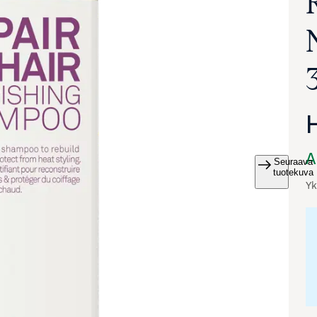
A
Seuraava
va suurennettuna
tuotekuva
Yk