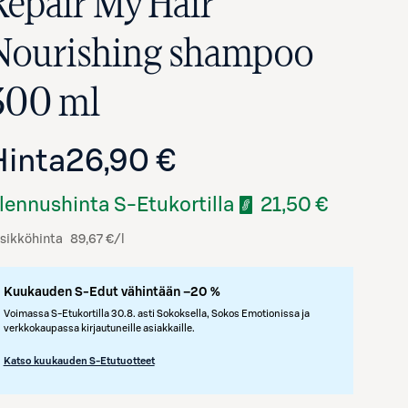
Repair My Hair
Nourishing shampoo
300 ml
Hinta
26,90 €
lennushinta S-Etukortilla
21,50 €
Avaa tuotekuva suurennettuna
sikköhinta
89,67 €/l
Kuukauden S-Edut vähintään –20 %
Voimassa S-Etukortilla 30.8. asti Sokoksella, Sokos Emotionissa ja
verkkokaupassa kirjautuneille asiakkaille.
Katso kuukauden S-Etutuotteet