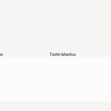
uu
Tuote latautuu