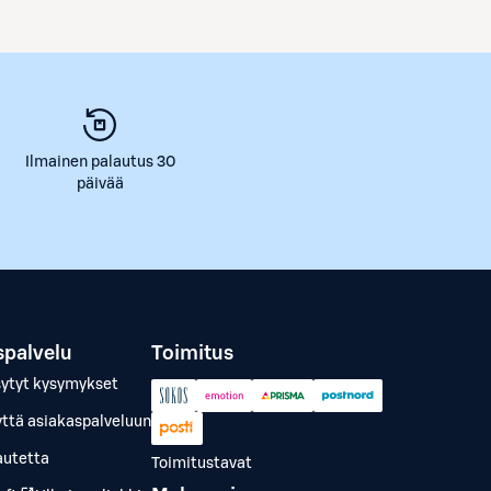
Ilmainen palautus 30
päivää
spalvelu
Toimitus
sytyt kysymykset
yttä asiakaspalveluun
autetta
Toimitustavat