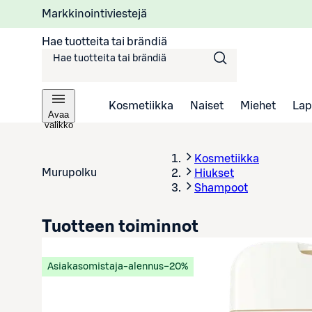
Markkinointiviestejä
Hae tuotteita tai brändiä
Kosmetiikka
Naiset
Miehet
Lap
Avaa
valikko
Kosmetiikka
Murupolku
Hiukset
Shampoot
Tuotteen toiminnot
Asiakasomistaja-alennus
−20%