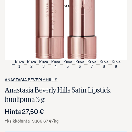
Avaa tuotekuva suurennettuna
Kuva
Kuva
Kuva
Kuva
Kuva
Kuva
Kuva
Kuva
Kuva
1
2
3
4
5
6
7
8
9
ANASTASIA BEVERLY HILLS
Anastasia Beverly Hills Satin Lipstick
huulipuna 3 g
Hinta
27,50 €
Yksikköhinta
9 166,67 €/kg