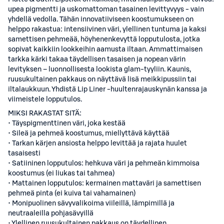
upea pigmentti ja uskomattoman tasainen levittyvyys - vain
yhdellä vedolla. Tähän innovatiiviseen koostumukseen on
helppo rakastua: intensiivinen väri, ylellinen tuntuma ja kaksi
samettisen pehmeää, höyhenenkevyttä lopputulosta, jotka
sopivat kaikkiin lookkeihin aamusta iltaan. Ammattimaisen
tarkka kärki takaa täydellisen tasaisen ja nopean värin
levityksen – luonnollisesta lookista glam-tyyliin. Kaunis,
ruusukultainen pakkaus on näyttävä lisä meikkipussiin tai
iltalaukkuun. Yhdistä Lip Liner -huultenrajauskynän kanssa ja
viimeistele lopputulos.
MIKSI RAKASTAT SITÄ:
• Täyspigmenttinen väri, joka kestää
• Sileä ja pehmeä koostumus, miellyttävä käyttää
• Tarkan kärjen ansiosta helppo levittää ja rajata huulet
tasaisesti
• Satiininen lopputulos: hehkuva väri ja pehmeän kimmoisa
koostumus (ei liukas tai tahmea)
• Mattainen lopputulos: kermainen mattaväri ja samettisen
pehmeä pinta (ei kuiva tai vahamainen)
• Monipuolinen sävyvalikoima viileillä, lämpimillä ja
neutraaleilla pohjasävyillä
• Ylellinen ruusukultainen pakkaus on täydellinen