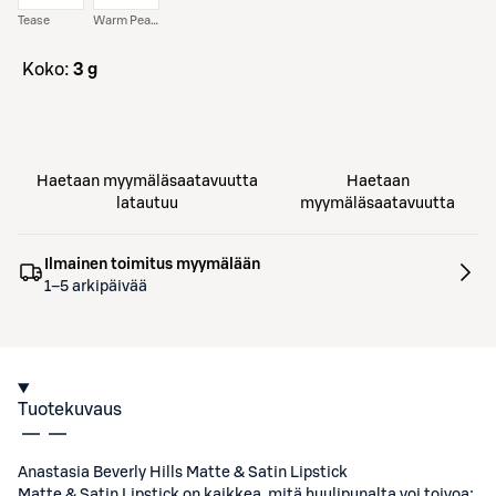
Tease
Warm Peach
koko:
3 g
Haetaan myymäläsaatavuutta
Haetaan
latautuu
myymäläsaatavuutta
Ilmainen toimitus myymälään
1–5 arkipäivää
Tuotekuvaus
Anastasia Beverly Hills Matte & Satin Lipstick
Matte & Satin Lipstick on kaikkea, mitä huulipunalta voi toivoa: