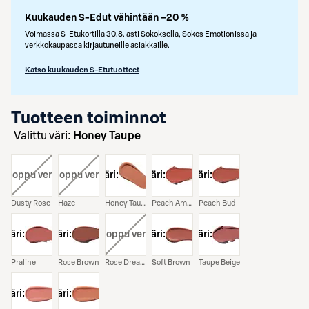
Kuukauden S-Edut vähintään –20 %
Voimassa S-Etukortilla 30.8. asti Sokoksella, Sokos Emotionissa ja
verkkokaupassa kirjautuneille asiakkaille.
Katso kuukauden S-Etutuotteet
Tuotteen toiminnot
Valittu väri:
Honey Taupe
i:
, loppu verkosta
väri:
, loppu verkosta
väri:
väri:
väri:
Dusty Rose
Haze
Honey Taupe
Peach Amber
Peach Bud
väri:
väri:
väri:
, loppu verkosta
väri:
väri:
Praline
Rose Brown
Rose Dream
Soft Brown
Taupe Beige
väri:
väri: