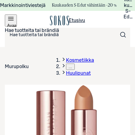
Kuukauden S-Edut vähintään –20 %
Markkinointiviestejä
kuuk
S-
Edui
Etusivu
Avaa
valikko
Hae tuotteita tai brändiä
Kosmetiikka
Murupolku
…
Huulipunat