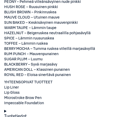
PEONY – Pehmeä viileänsävyinen nude pinkki
HUSH ROSE – Ruusuinen pinkki
BLUSH BROWN – Pinkinruskea
MAUVE CLOUD – Utuinen mauve
SUN BAKED – Keskisävyinen mauvenpinkki
WARM TAUPE – Lämmin taupe
HAZELNUT – Beigeruskea neutraalilla pohjasävyllä
SPICE – Lämmin ruusuruskea
TOFFEE – Lämmin ruskea
BERRY MOCHA – Tumma ruskea viileillä marjasävyillä
RUM PUNCH – Mauvenpunainen
SUGAR PLUM – Luumu
BLACKBERRY – Syvä marjasävy
AMERICAN DOLL – Klassinen punainen
ROYAL RED – Eloisa sinertävä punainen
YHTEENSOPIVAT TUOTTEET
Lip Liner
Lip Gloss
Microstroke Brow Pen
Impeccable Foundation
Tuotetiedot