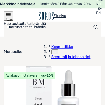
Kuukauden S-Edut vähintään –20 %
Markkinointiviestejä
kuuk
S-
Edui
Etusivu
Avaa
valikko
Hae tuotteita tai brändiä
Kosmetiikka
Murupolku
…
Seerumit ja tehohoidot
Asiakasomistaja-alennus
−20%