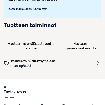
verkkokaupassa kirjautuneille asiakkaille.
Katso kuukauden S-Etutuotteet
Tuotteen toiminnot
Haetaan myymäläsaatavuutta
Haetaan
latautuu
myymäläsaatavuutta
Ilmainen toimitus myymälään
1–5 arkipäivää
Tuotekuvaus