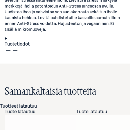
Seerumi stressaantuneelle iholle. Lievittää stressin näkyviä
merkkejä iholla patentoidun Anti-Stress ainesosan avulla.
Uudistaa ihoa ja vahvistaa sen suojakerrosta sekä tuo iholle
kaunista hehkua. Levitä puhdistetuille kasvoille aamuin illoin
ennen Anti-Stress voidetta. Hajusteeton ja vegaaninen. Ei
sisällä mikromuoveja.
Tuotetiedot
Samankaltaisia tuotteita
Tuotteet latautuu
Tuote latautuu
Tuote latautuu