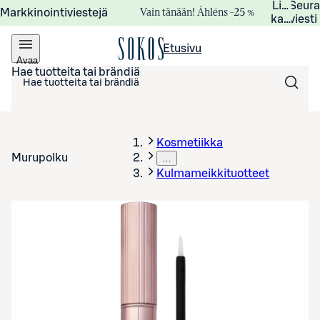
Lisätied
Seur
Vain tänään! Åhléns –25 %
Markkinointiviestejä
kampanj
viesti
Etusivu
Avaa
valikko
Hae tuotteita tai brändiä
Kosmetiikka
Murupolku
…
Kulmameikkituotteet