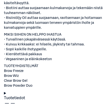
käsiteltävyyttä.
• Biotiini auttaa suojaamaan kulmakarvoja ja tekemään niistä
tuuheamman näköiset.
• Risiiniöljy Oil auttaa suojaamaan, ravitsemaan ja hoitamaan
kulmakarvoja sekä luomaan terveen ympäristön iholle ja
karvatuppien ympärille.
MIKSI SIIHEN ON HELPPO IHASTUA
• Turvallinen jokapäiväisessä käytössä.
• Kuivuu kirkkaaksi: ei hilseile, jäykisty tai tahmaa.
• Sopii kaikille ihotyypeille.
• Kierrätettävä pakkaus
• Vegaaninen ja eläinkokeeton
TUOTEYHDISTELMÄT
Brow Freeze
Brow Wiz
Clear Brow Gel
Brow Powder Duo
Tuotetiedot