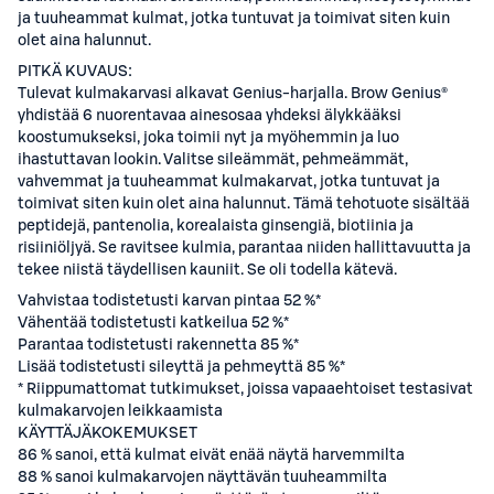
ja tuuheammat kulmat, jotka tuntuvat ja toimivat siten kuin
olet aina halunnut.
PITKÄ KUVAUS:
Tulevat kulmakarvasi alkavat Genius-harjalla. Brow Genius®
yhdistää 6 nuorentavaa ainesosaa yhdeksi älykkääksi
koostumukseksi, joka toimii nyt ja myöhemmin ja luo
ihastuttavan lookin. Valitse sileämmät, pehmeämmät,
vahvemmat ja tuuheammat kulmakarvat, jotka tuntuvat ja
toimivat siten kuin olet aina halunnut. Tämä tehotuote sisältää
peptidejä, pantenolia, korealaista ginsengiä, biotiinia ja
risiiniöljyä. Se ravitsee kulmia, parantaa niiden hallittavuutta ja
tekee niistä täydellisen kauniit. Se oli todella kätevä.
Vahvistaa todistetusti karvan pintaa 52 %*
Vähentää todistetusti katkeilua 52 %*
Parantaa todistetusti rakennetta 85 %*
Lisää todistetusti sileyttä ja pehmeyttä 85 %*
* Riippumattomat tutkimukset, joissa vapaaehtoiset testasivat
kulmakarvojen leikkaamista
KÄYTTÄJÄKOKEMUKSET
86 % sanoi, että kulmat eivät enää näytä harvemmilta
88 % sanoi kulmakarvojen näyttävän tuuheammilta