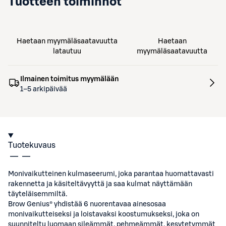
Tuotteen toiminnot
Haetaan myymäläsaatavuutta
Haetaan
latautuu
myymäläsaatavuutta
Ilmainen toimitus myymälään
1–5 arkipäivää
Tuotekuvaus
Monivaikutteinen kulmaseerumi, joka parantaa huomattavasti
rakennetta ja käsiteltävyyttä ja saa kulmat näyttämään
täyteläisemmiltä.
Brow Genius® yhdistää 6 nuorentavaa ainesosaa
monivaikutteiseksi ja loistavaksi koostumukseksi, joka on
suunniteltu luomaan sileämmät, pehmeämmät, kesytetymmät