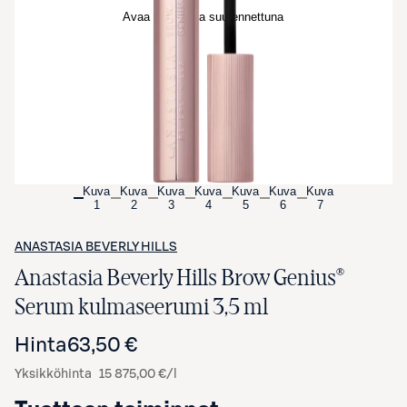
Avaa tuotekuva suurennettuna
Kuva
Kuva
Kuva
Kuva
Kuva
Kuva
Kuva
1
2
3
4
5
6
7
ANASTASIA BEVERLY HILLS
Anastasia Beverly Hills Brow Genius®
Serum kulmaseerumi 3,5 ml
Hinta
63,50 €
Yksikköhinta
15 875,00 €/l