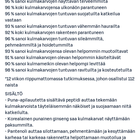
95 % sanoi kulmakarvojen näyttävän terveemmiltä
96 % koki kulmakarvojensa ulkonäön parantuneen
95 % sanoi kulmakarvojen tuntuvan suojatuilta katkeilua
vastaan
93 % sanoi kulmakarvojen tuntuvan vähemmän haurailta
92 % koki kulmakarvojen rakenteen parantuneen
96 % sanoi kulmakarvojen tuntuvan sileämmiltä,
pehmeämmiltä ja hoidetummilta
93 % sanoi kulmakarvojensa olevan helpommin muotoiltavat
91 % sanoi kulmakarvojen olevan helpommin käsiteltävät
90 % sanoi kulmameikin olevan helpompi levittää
98 % sanoi kulmakarvojen tuntuvan ravituilta ja kosteutetuilta
*12 viikon riippumattomassa tutkimuksessa, johon osallistui 112
naista
SISÄLTÖ
• Puna-apilauutetta sisältävä peptidi auttaa tekemään
kulmakarvoista täyteläisemmän näköiset ja suojaamaan niitä
katkeilulta.
• Korealainen punainen ginseng saa kulmakarvat näyttämään
paksummilta.
• Pantenoli auttaa silottamaan, pehmentämään ja kesyttämään
karheaa tai karkeaa rakennetta helpottamaan muotoilua ja