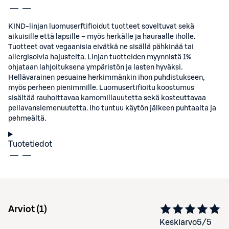
KIND-linjan luomuserftifioidut tuotteet soveltuvat sekä
aikuisille että lapsille – myös herkälle ja hauraalle iholle.
Tuotteet ovat vegaanisia eivätkä ne sisällä pähkinää tai
allergisoivia hajusteita. Linjan tuotteiden myynnistä 1%
ohjataan lahjoituksena ympäristön ja lasten hyväksi.
Hellävarainen pesuaine herkimmänkin ihon puhdistukseen,
myös perheen pienimmille. Luomusertifioitu koostumus
sisältää rauhoittavaa kamomillauutetta sekä kosteuttavaa
pellavansiemenuutetta. Iho tuntuu käytön jälkeen puhtaalta ja
pehmeältä.
Tuotetiedot
Arviot (
1
)
Keskiarvo
5
/5