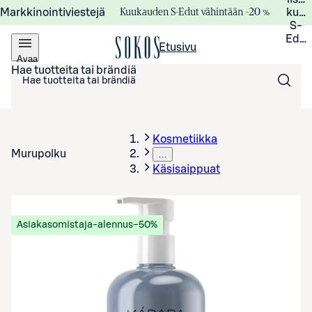
Kuukauden S-Edut vähintään –20 %
Markkinointiviestejä
kuuk
S-
Edui
Etusivu
Avaa
valikko
Hae tuotteita tai brändiä
Kosmetiikka
Murupolku
…
Käsisaippuat
Asiakasomistaja-alennus
−50%