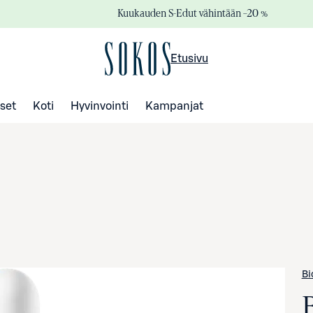
Kuukauden S-Edut vähintään –20 %
Etusivu
set
Koti
Hyvinvointi
Kampanjat
Bi