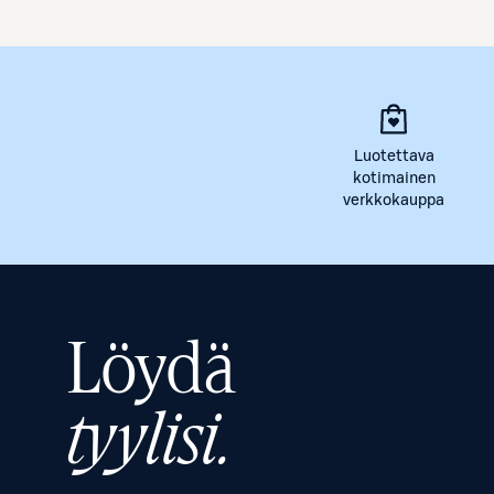
Luotettava
kotimainen
verkkokauppa
Löydä
tyylisi.