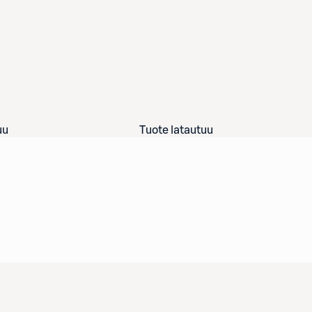
uu
Tuote latautuu