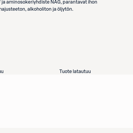
GF ja aminosokeriyhdiste NAG, parantavat ihon
justeeton, alkoholiton ja öljytön.
uu
Tuote latautuu