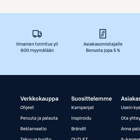
Ilmainen toimitus yli
Asiakasomistajalle
600 myymälään
Bonusta jopa 5 %
Verkkokauppa
Suosittelemme
Asiaka
Ohjeet
Kampanjat
Usein ky
Peruuta ja palauta
Inspiroidu
Ota yhte
Reklamaatio
Brändit
Anna pal
Takuu ja huolto
OUTLET
S-kanava