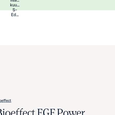
lisää
Lisätietoja
kuukauden
S-
Eduista
oeffect
Bioeffect EGF Power