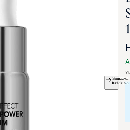
A
Yk
Seuraava
va suurennettuna
tuotekuva