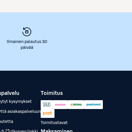
Ilmainen palautus 30
päivää
spalvelu
Toimitus
sytyt kysymykset
yttä asiakaspalveluun
autetta
Toimitustavat
Maksaminen
.fi
Ulkoinen linkki