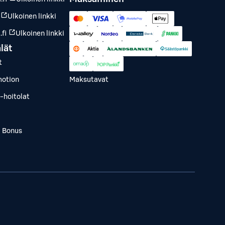
Ulkoinen linkki
fi
Ulkoinen linkki
lät
t
otion
Maksutavat
-hoitolat
a Bonus