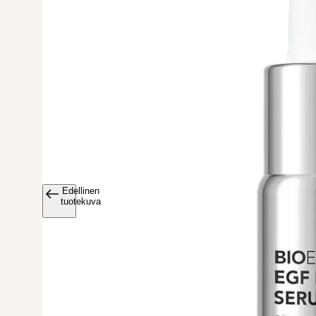
Edellinen
Avaa tuoteku
tuotekuva