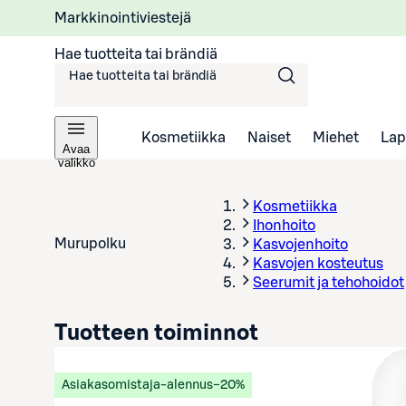
Markkinointiviestejä
Hae tuotteita tai brändiä
Kosmetiikka
Naiset
Miehet
Lap
Avaa
valikko
Kosmetiikka
Ihonhoito
Murupolku
Kasvojenhoito
Kasvojen kosteutus
Seerumit ja tehohoidot
Tuotteen toiminnot
Asiakasomistaja-alennus
−20%