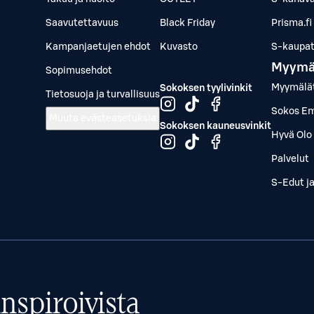
Saavutettavuus
Black Friday
Prisma.fi
Kampanjaetujen ehdot
Kuvasto
S-kaupat.
Myymä
Sopimusehdot
Myymälä
Sokoksen tyylivinkit
Tietosuoja ja turvallisuus
Sokos Em
Muuta evästeasetuksia
Sokoksen kauneusvinkit
Hyvä Olo 
Palvelut
S-Edut j
nspiroivista