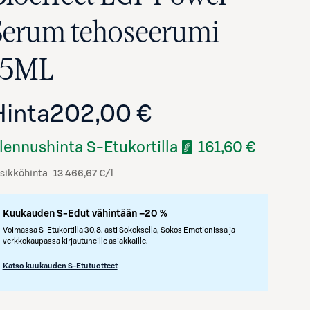
Serum tehoseerumi
15ML
Hinta
202,00 €
lennushinta S-Etukortilla
161,60 €
sikköhinta
13 466,67 €/l
Avaa tuotekuva suurennettuna
Kuukauden S-Edut vähintään –20 %
Voimassa S-Etukortilla 30.8. asti Sokoksella, Sokos Emotionissa ja
verkkokaupassa kirjautuneille asiakkaille.
Katso kuukauden S-Etutuotteet