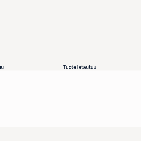
uu
Tuote latautuu