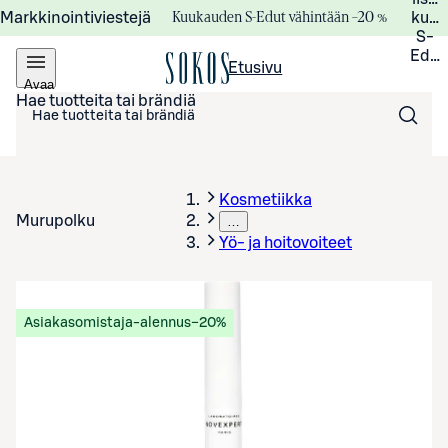
Kuukauden S-Edut vähintään –20 %
Markkinointiviestejä
kuuk
S-
Edui
Etusivu
Avaa
valikko
Hae tuotteita tai brändiä
Kosmetiikka
Murupolku
…
Yö- ja hoitovoiteet
Asiakasomistaja-alennus
−20%