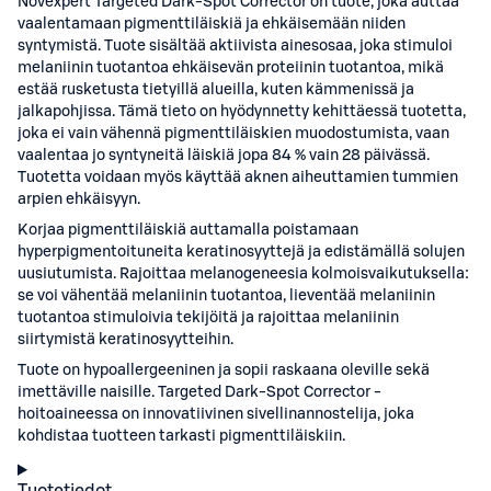
Novexpert Targeted Dark-Spot Corrector on tuote, joka auttaa
vaalentamaan pigmenttiläiskiä ja ehkäisemään niiden
syntymistä. Tuote sisältää aktiivista ainesosaa, joka stimuloi
melaniinin tuotantoa ehkäisevän proteiinin tuotantoa, mikä
estää rusketusta tietyillä alueilla, kuten kämmenissä ja
jalkapohjissa. Tämä tieto on hyödynnetty kehittäessä tuotetta,
joka ei vain vähennä pigmenttiläiskien muodostumista, vaan
vaalentaa jo syntyneitä läiskiä jopa 84 % vain 28 päivässä.
Tuotetta voidaan myös käyttää aknen aiheuttamien tummien
arpien ehkäisyyn.
Korjaa pigmenttiläiskiä auttamalla poistamaan
hyperpigmentoituneita keratinosyyttejä ja edistämällä solujen
uusiutumista. Rajoittaa melanogeneesia kolmoisvaikutuksella:
se voi vähentää melaniinin tuotantoa, lieventää melaniinin
tuotantoa stimuloivia tekijöitä ja rajoittaa melaniinin
siirtymistä keratinosyytteihin.
Tuote on hypoallergeeninen ja sopii raskaana oleville sekä
imettäville naisille. Targeted Dark-Spot Corrector -
hoitoaineessa on innovatiivinen sivellinannostelija, joka
kohdistaa tuotteen tarkasti pigmenttiläiskiin.