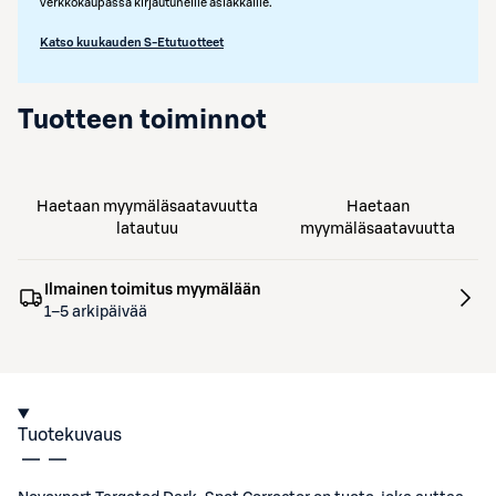
verkkokaupassa kirjautuneille asiakkaille.
Katso kuukauden S-Etutuotteet
Tuotteen toiminnot
Haetaan myymäläsaatavuutta
Haetaan
latautuu
myymäläsaatavuutta
Ilmainen toimitus myymälään
1–5 arkipäivää
Tuotekuvaus