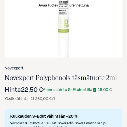
Avaa tuotekuva suurennettuna
Novexpert
Novexpert Polyphenols-täsmätuote 2ml
Hinta
22,50 €
Alennushinta S-Etukortilla
18,00 €
Yksikköhinta
11 250,00 €/l
Kuukauden S-Edut vähintään –20 %
Voimassa S-Etukortilla 30.8. asti Sokoksella, Sokos Emotionissa ja