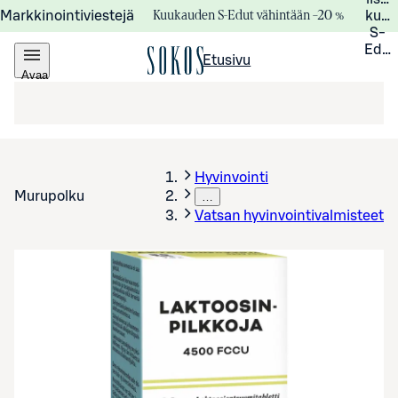
Kuukauden S-Edut vähintään –20 %
Markkinointiviestejä
kuuk
S-
Edui
Etusivu
Avaa
valikko
Hyvinvointi
Murupolku
…
Vatsan hyvinvointivalmisteet