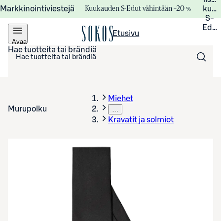
Kuukauden S-Edut vähintään –20 %
Markkinointiviestejä
kuuk
S-
Edui
Etusivu
Avaa
valikko
Hae tuotteita tai brändiä
Miehet
Murupolku
…
Kravatit ja solmiot