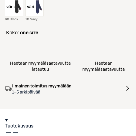
väri:
väri:
68 Black
18 Navy
koko:
one size
Haetaan myymäläsaatavuutta
Haetaan
latautuu
myymäläsaatavuutta
Ilmainen toimitus myymälään
1–5 arkipäivää
Tuotekuvaus