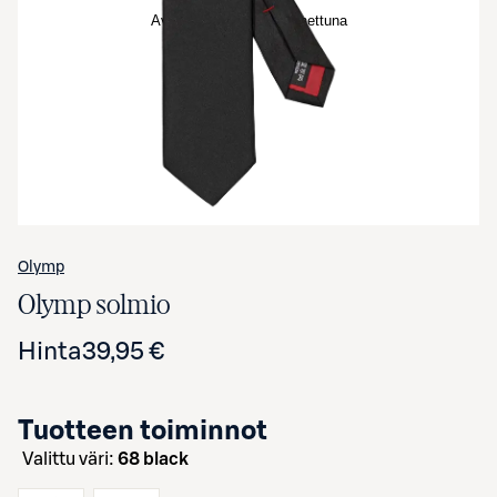
Avaa tuotekuva suurennettuna
Olymp
Olymp solmio
Hinta
39,95 €
Tuotteen toiminnot
Valittu väri:
68 black