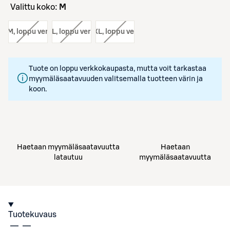
Valittu koko:
M
ko:
M
, loppu verkosta
koko:
L
, loppu verkosta
koko:
XL
, loppu verkosta
Tuote on loppu verkkokaupasta, mutta voit tarkastaa
myymäläsaatavuuden valitsemalla tuotteen värin ja
koon.
Haetaan myymäläsaatavuutta
Haetaan
latautuu
myymäläsaatavuutta
Tuotekuvaus