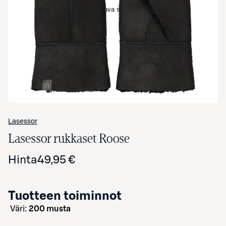
Avaa tuotekuva suurennettuna
Lasessor
Lasessor rukkaset Roose
Hinta
49,95 €
Tuotteen toiminnot
väri:
200 musta