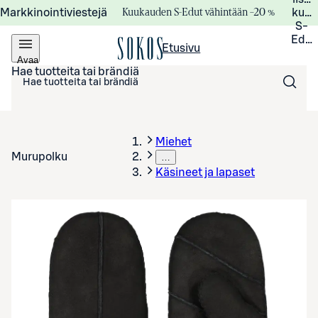
Kuukauden S-Edut vähintään –20 %
Markkinointiviestejä
kuuk
S-
Edui
Etusivu
Avaa
valikko
Hae tuotteita tai brändiä
Miehet
Murupolku
…
Käsineet ja lapaset