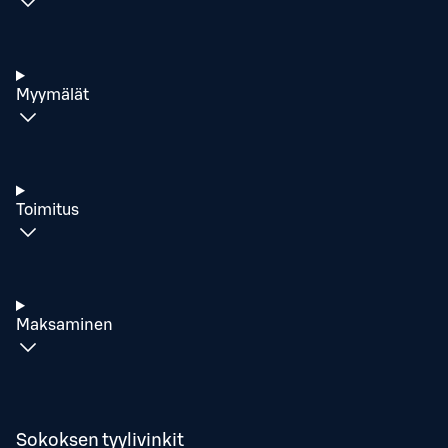
Myymälät
Toimitus
Maksaminen
Sokoksen tyylivinkit