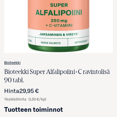
Avaa tuotekuva suurennettuna
Bioteekki
Bioteekki Super Alfalipoiini+C ravintolisä
90 tabl.
Hinta
29,95 €
Yksikköhinta
0,33 €/kpl
Tuotteen toiminnot