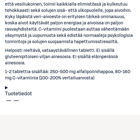
että vesiliukoinen, toimii kaikkialla elimistössä ja kulkeutuu
tehokkaasti sekä solujen sisä- että ulkopuolelle, jopa aivoihin.
Kyky läpäistä veri-aivoeste on erityisen tärkeä ominaisuus,
koska aivot käyttävät paljon energiaa ja aivoissa on paljon
rasvayhdisteitä. C-vitamiini puolestaan auttaa vähentämään
väsymystä ja uupumusta sekä edistää normaaleja psykologisia
toimintoja ja solujen suojaamista hapettumisstressiltä.
Helposti nieltävä, vatsaystävällinen tabletti. Ei sisällä
gluteenipitoisen viljan ainesosia. Ei sisällä eläinperäisiä
ainesosia.
1-2 tablettia sisältää: 250-500 mg alfalipoiinihappoa, 80-160
mg C-vitamiinia (100-200% vertailuarvosta)
Tuotetiedot