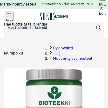
Kuukauden S-Edut vähintään –20 %
Markkinointiviestejä
kuuk
S-
Edui
Etusivu
Avaa
valikko
Hae tuotteita tai brändiä
Hyvinvointi
Murupolku
…
Muut erityisvalmisteet