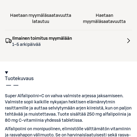
Haetaan myymäläsaatavuutta
Haetaan
latautuu
myymäläsaatavuutta
Ilmainen toimitus myymälään
1–5 arkipäivää
Tuotekuvaus
Super Alfalipoiini+C on vahva valmiste arjessa jaksamiseen.
Valmiste sopii kaikille nykyajan hektisen elämänrytmin
rasittamille ja auttaa selviytymään arjen kiireistä, kun on paljon
tehtävää ja muistettavaa. Tuote sisältää 250 mg alfalipoiinia ja
80 mg C-vitamiinia yhdessä tabletissa.
Alfalipoiini on monipuolinen, elimistölle välttämätön vitamiinin
ja rasvahapon välimuoto. Se on harvinaislaatuisesti sekä rasva-