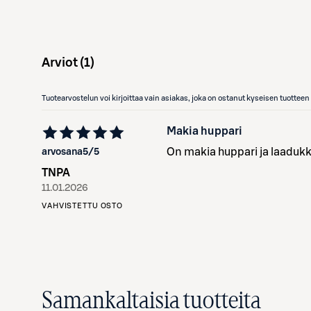
Arviot (
1
)
Tuotearvostelun voi kirjoittaa vain asiakas, joka on ostanut kyseisen tuotte
Makia huppari
On makia huppari ja laadukk
arvosana
5
/5
TNPA
11.01.2026
VAHVISTETTU OSTO
Samankaltaisia tuotteita