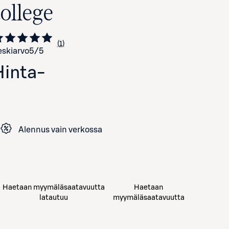
college
1
Siirry arvioihin
kappale
skiarvo
5
/5
Hinta
-
Alennus vain verkossa
Avaa tuotekuva suurennettuna
Haetaan myymäläsaatavuutta
Haetaan
latautuu
myymäläsaatavuutta