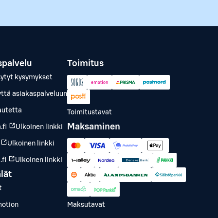
spalvelu
Toimitus
sytyt kysymykset
yttä asiakaspalveluun
autetta
Toimitustavat
Maksaminen
.fi
Ulkoinen linkki
Ulkoinen linkki
fi
Ulkoinen linkki
lät
t
otion
Maksutavat