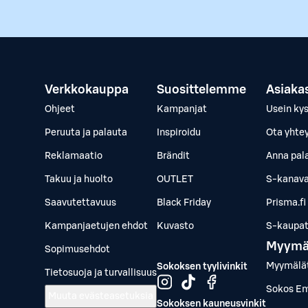
Verkkokauppa
Suosittelemme
Asiaka
Ohjeet
Kampanjat
Usein ky
Peruuta ja palauta
Inspiroidu
Ota yhte
Reklamaatio
Brändit
Anna pal
Takuu ja huolto
OUTLET
S-kanava
Saavutettavuus
Black Friday
Prisma.fi
Kampanjaetujen ehdot
Kuvasto
S-kaupat.
Myymä
Sopimusehdot
Myymälä
Sokoksen tyylivinkit
Tietosuoja ja turvallisuus
Sokos Em
Muuta evästeasetuksia
Sokoksen kauneusvinkit