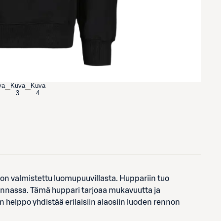
va
Kuva
Kuva
3
4
 on valmistettu luomupuuvillasta. Huppariin tuo
innassa. Tämä huppari tarjoaa mukavuutta ja
n helppo yhdistää erilaisiin alaosiin luoden rennon