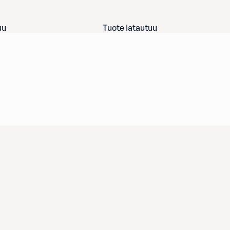
uu
Tuote latautuu