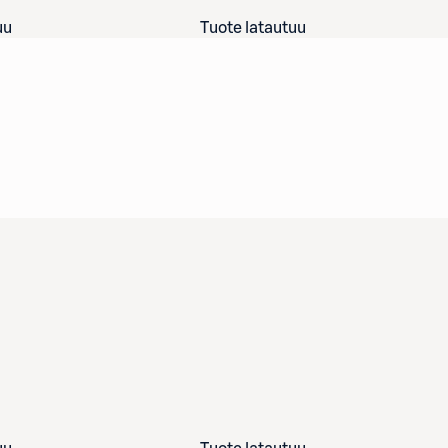
uu
Tuote latautuu