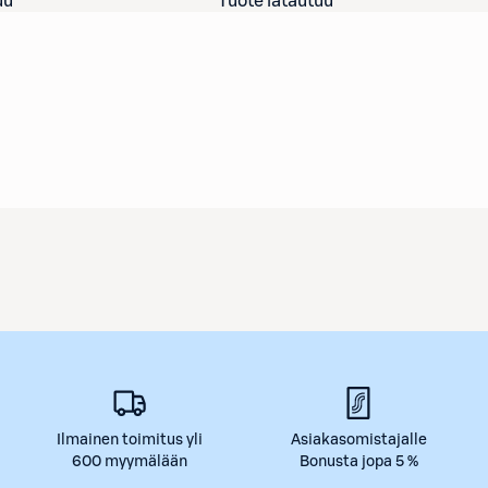
uu
Tuote latautuu
Ilmainen toimitus yli
Asiakasomistajalle
600 myymälään
Bonusta jopa 5 %