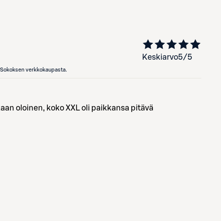
Keskiarvo
5
/5
en Sokoksen verkkokaupasta.
aan oloinen, koko XXL oli paikkansa pitävä