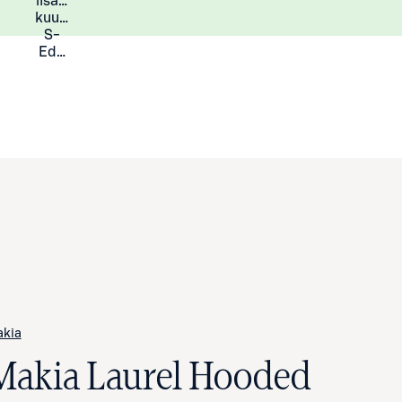
lisää
Lisätietoja
kuukauden
S-
Eduista
kia
Makia Laurel Hooded