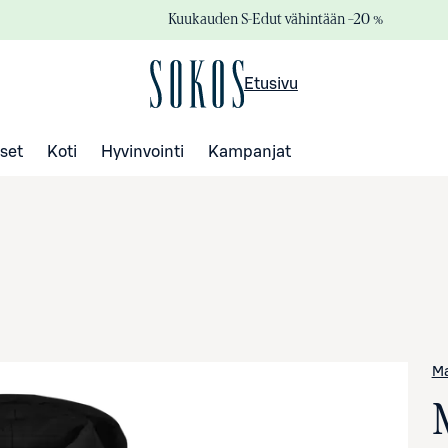
Kuukauden S-Edut vähintään –20 %
Etusivu
set
Koti
Hyvinvointi
Kampanjat
Ma