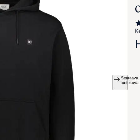
Ke
Seuraava
va suurennettuna
tuotekuva