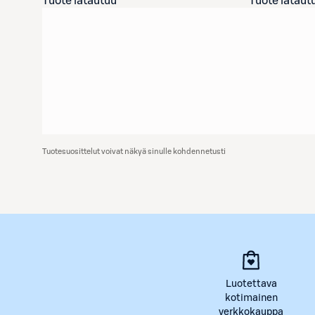
Tuote latautuu
Tuote lataut
Tuotesuosittelut voivat näkyä sinulle kohdennetusti
Luotettava
kotimainen
verkkokauppa