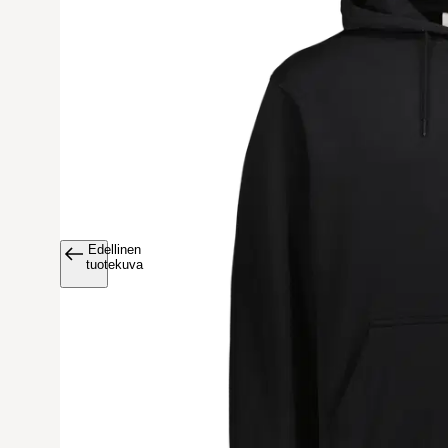
Edellinen
Avaa tuoteku
tuotekuva