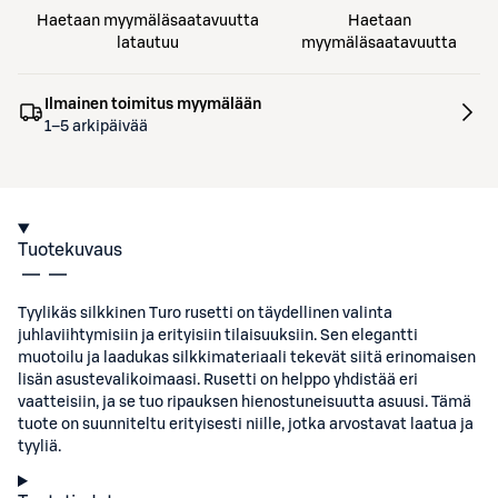
Haetaan myymäläsaatavuutta
Haetaan
latautuu
myymäläsaatavuutta
Ilmainen toimitus myymälään
1–5 arkipäivää
Tuotekuvaus
Tyylikäs silkkinen Turo rusetti on täydellinen valinta
juhlaviihtymisiin ja erityisiin tilaisuuksiin. Sen elegantti
muotoilu ja laadukas silkkimateriaali tekevät siitä erinomaisen
lisän asustevalikoimaasi. Rusetti on helppo yhdistää eri
vaatteisiin, ja se tuo ripauksen hienostuneisuutta asuusi. Tämä
tuote on suunniteltu erityisesti niille, jotka arvostavat laatua ja
tyyliä.