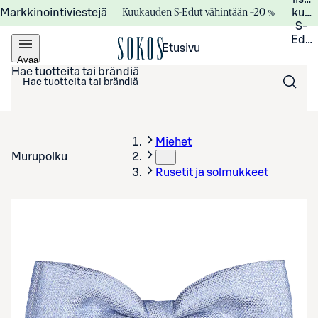
Kuukauden S-Edut vähintään –20 %
Markkinointiviestejä
kuuk
S-
Edui
Etusivu
Avaa
valikko
Hae tuotteita tai brändiä
Miehet
Murupolku
…
Rusetit ja solmukkeet