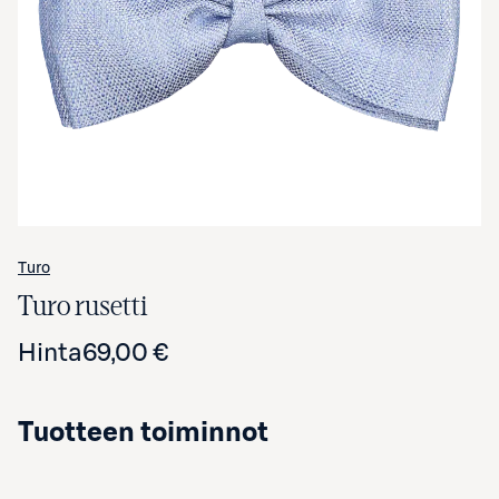
Avaa tuotekuva suurennettuna
Turo
Turo rusetti
Hinta
69,00 €
Tuotteen toiminnot