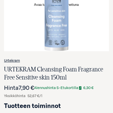
Avaa tuotekuva suurennettuna
Urtekram
URTEKRAM Cleansing Foam Fragrance
Free Sensitive skin 150ml
Hinta
7,90 €
Alennushinta S-Etukortilla
6,30 €
Yksikköhinta
52,67 €/l
Tuotteen toiminnot