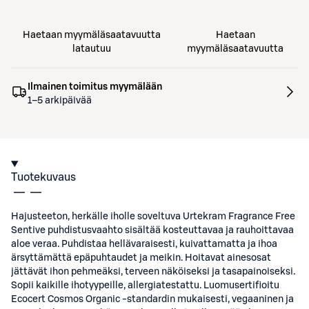
Haetaan myymäläsaatavuutta
Haetaan
latautuu
myymäläsaatavuutta
Ilmainen toimitus myymälään
1–5 arkipäivää
Tuotekuvaus
Hajusteeton, herkälle iholle soveltuva Urtekram Fragrance Free
Sentive puhdistusvaahto sisältää kosteuttavaa ja rauhoittavaa
aloe veraa. Puhdistaa hellävaraisesti, kuivattamatta ja ihoa
ärsyttämättä epäpuhtaudet ja meikin. Hoitavat ainesosat
jättävät ihon pehmeäksi, terveen näköiseksi ja tasapainoiseksi.
Sopii kaikille ihotyypeille, allergiatestattu. Luomusertifioitu
Ecocert Cosmos Organic -standardin mukaisesti, vegaaninen ja