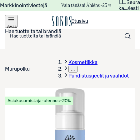
Lisätied
Seur
Vain tänään! Åhléns –25 %
Markkinointiviestejä
kampanj
viesti
Etusivu
Avaa
valikko
Hae tuotteita tai brändiä
Kosmetiikka
Murupolku
…
Puhdistusgeelit ja vaahdot
Asiakasomistaja-alennus
−20%