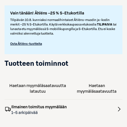
Vain tänään! Åhléns –25 % S-Etukortilla
Tilipäivän 10.8. kunniaksi normaalihintaiset Åhléns-muodin ja -kodin
merkit –25 % S‑Etukortilla. Käytä verkkokaupassa etukoodia
TILIPAIVA
tai
lunasta etu myymälöissä S‑mobiilikupongilla ja S‑Etukortilla. Etu ei koske
valmiiksi alennettuja tuotteita.
Osta Åhléns-tuotteita
Tuotteen toiminnot
Haetaan myymäläsaatavuutta
Haetaan
latautuu
myymäläsaatavuutta
Ilmainen toimitus myymälään
1–5 arkipäivää