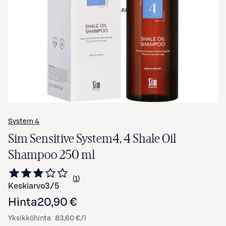
Avaa tuotekuva suurennettuna
System 4
Sim Sensitive System4, 4 Shale Oil
Shampoo 250 ml
1
Siirry arvioihin
kappale
Keskiarvo
3
/5
Hinta
20,90 €
Yksikköhinta
83,60 €/l