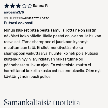
Sanna P.
arvosana
3
/5
03.01.2026
VAHVISTETTU OSTO
Putsasi ookoosti
Minun hiukset pitää pestä aamulla, jotta ne on siistin
näköiset koko päivän. Illalla pestyt on jo aamulla hiukan
rasvaiset. Tämä shamppoo ei juurikaan kyennyt
muuttamaan tätä. Ei ollut merkitystä antoiko
shamppoon vaikuttaa vai huuhteliko heti pois. Putsasi
kuitenkin hyvin ja virkistävän raikas tunne oli
päänahassa suihkun ajan. En osta toiste, mutta ei
harmittanut kokeilla koska ostin alennuksella. Olen nyt
käyttänyt noin puoli pulloa.
Samankaltaisia tuotteita