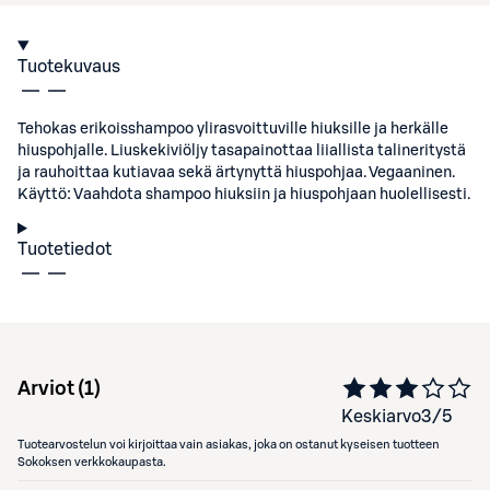
Tuotekuvaus
Tehokas erikoisshampoo ylirasvoittuville hiuksille ja herkälle
hiuspohjalle. Liuskekiviöljy tasapainottaa liiallista talineritystä
ja rauhoittaa kutiavaa sekä ärtynyttä hiuspohjaa. Vegaaninen.
Käyttö: Vaahdota shampoo hiuksiin ja hiuspohjaan huolellisesti.
Tuotetiedot
Arviot (
1
)
Keskiarvo
3
/5
Tuotearvostelun voi kirjoittaa vain asiakas, joka on ostanut kyseisen tuotteen
Sokoksen verkkokaupasta.