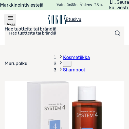
Lisätied
Seur
Vain tänään! Åhléns –25 %
Markkinointiviestejä
kampanj
viesti
Etusivu
Avaa
valikko
Hae tuotteita tai brändiä
Kosmetiikka
Murupolku
…
Shampoot