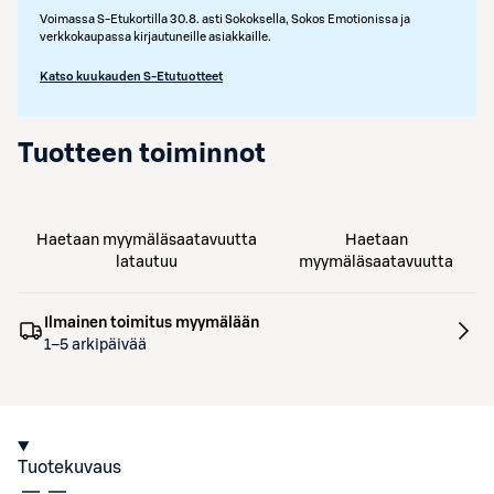
Voimassa S-Etukortilla 30.8. asti Sokoksella, Sokos Emotionissa ja
verkkokaupassa kirjautuneille asiakkaille.
Katso kuukauden S-Etutuotteet
Tuotteen toiminnot
Haetaan myymäläsaatavuutta
Haetaan
latautuu
myymäläsaatavuutta
Ilmainen toimitus myymälään
1–5 arkipäivää
Tuotekuvaus