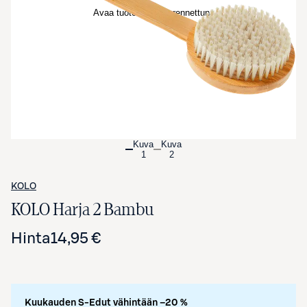
Avaa tuotekuva suurennettuna
Kuva
Kuva
1
2
KOLO
KOLO Harja 2 Bambu
Hinta
14,95 €
Kuukauden S-Edut vähintään –20 %