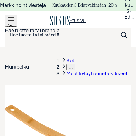
Kuukauden S-Edut vähintään –20 %
Markkinointiviestejä
kuuk
S-
Edui
Etusivu
Avaa
valikko
Hae tuotteita tai brändiä
Koti
Murupolku
…
Muut kylpyhuonetarvikkeet