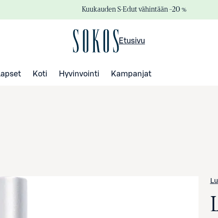
Kuukauden S-Edut vähintään –20 %
Etusivu
Lapset
Koti
Hyvinvointi
Kampanjat
L