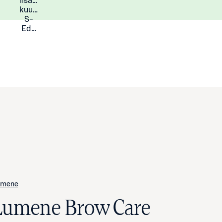
lisää
Lisätietoja
kuukauden
S-
Eduista
umene
Lumene Brow Care