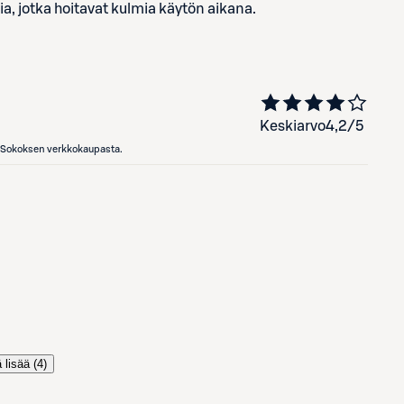
ia, jotka hoitavat kulmia käytön aikana.
Keskiarvo
4,2
/5
en Sokoksen verkkokaupasta.
 lisää (
4
)