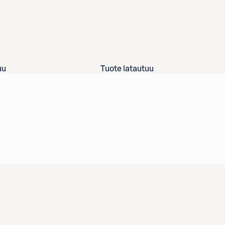
uu
Tuote latautuu