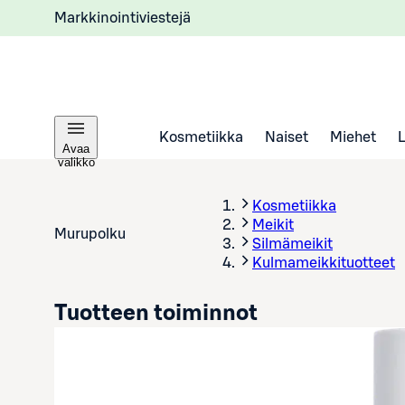
Markkinointiviestejä
Kosmetiikka
Naiset
Miehet
Avaa
valikko
Kosmetiikka
Meikit
Murupolku
Silmämeikit
Kulmameikkituotteet
Tuotteen toiminnot