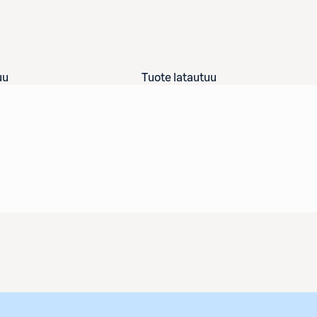
uu
Tuote latautuu