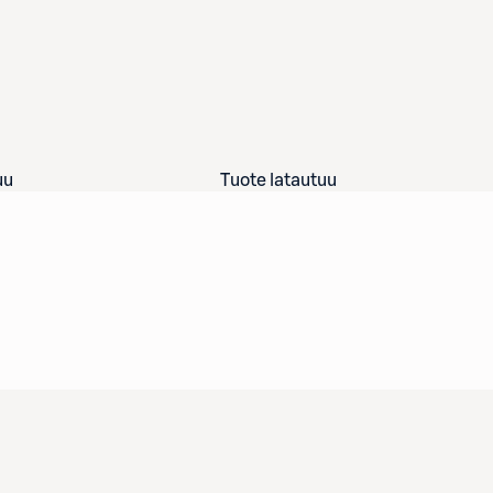
uu
Tuote latautuu