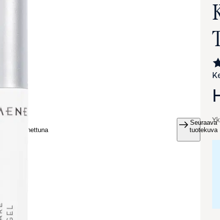
Ke
Yk
Seuraava
va suurennettuna
tuotekuva