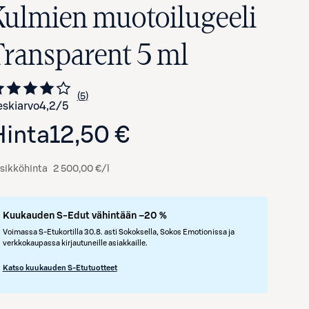
Kulmien muotoilugeeli
Transparent 5 ml
5
Siirry arvioihin
kappaletta
skiarvo
4,2
/5
Hinta
12,50 €
sikköhinta
2 500,00 €/l
Avaa tuotekuva suurennettuna
Kuukauden S-Edut vähintään –20 %
Voimassa S-Etukortilla 30.8. asti Sokoksella, Sokos Emotionissa ja
verkkokaupassa kirjautuneille asiakkaille.
Katso kuukauden S-Etutuotteet