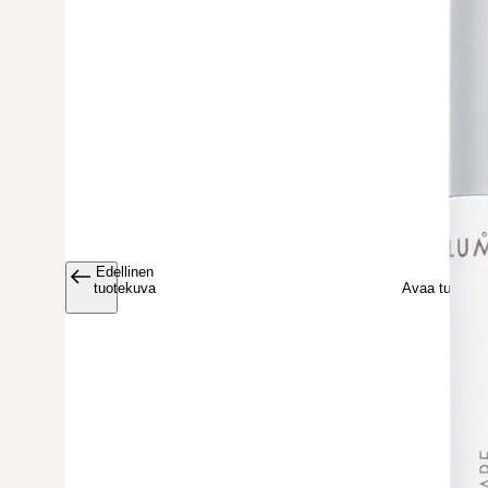
Edellinen
Avaa tuoteku
tuotekuva