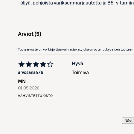
-öljyä, pohjoista variksenmarjauutetta ja B5-vitamiin
Arviot (
5
)
Tuotearvostelun voi kirjoittaa vain asiakas, joka on ostanut kyseisen tuotte
Hyvä
Toimiva
arvosana
4
/5
MN
01.05.2026
VAHVISTETTU OSTO
Näytä