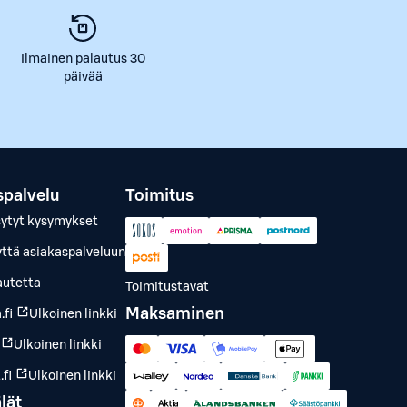
Ilmainen palautus 30
päivää
spalvelu
Toimitus
sytyt kysymykset
yttä asiakaspalveluun
autetta
Toimitustavat
Maksaminen
.fi
Ulkoinen linkki
Ulkoinen linkki
fi
Ulkoinen linkki
lät