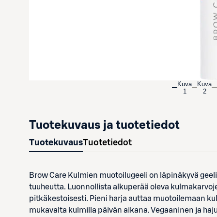
Kuva
Kuva
1
2
Tuotekuvaus ja tuotetiedot
Tuotekuvaus
Tuotetiedot
Brow Care Kulmien muotoilugeeli on läpinäkyvä geeli,
tuuheutta. Luonnollista alkuperää oleva kulmakarvoj
pitkäkestoisesti. Pieni harja auttaa muotoilemaan kul
mukavalta kulmilla päivän aikana. Vegaaninen ja haj