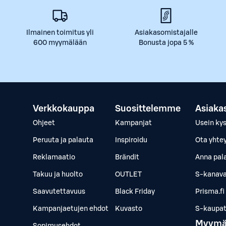
Ilmainen toimitus yli
Asiakasomistajalle
600 myymälään
Bonusta jopa 5 %
Verkkokauppa
Suosittelemme
Asiaka
Ohjeet
Kampanjat
Usein ky
Peruuta ja palauta
Inspiroidu
Ota yhte
Reklamaatio
Brändit
Anna pal
Takuu ja huolto
OUTLET
S-kanava
Saavutettavuus
Black Friday
Prisma.fi
Kampanjaetujen ehdot
Kuvasto
S-kaupat.
Myymä