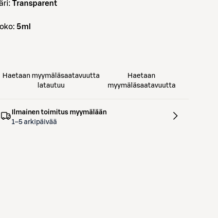
väri:
Transparent
koko:
5ml
Haetaan myymäläsaatavuutta
Haetaan
latautuu
myymäläsaatavuutta
Ilmainen toimitus myymälään
1–5 arkipäivää