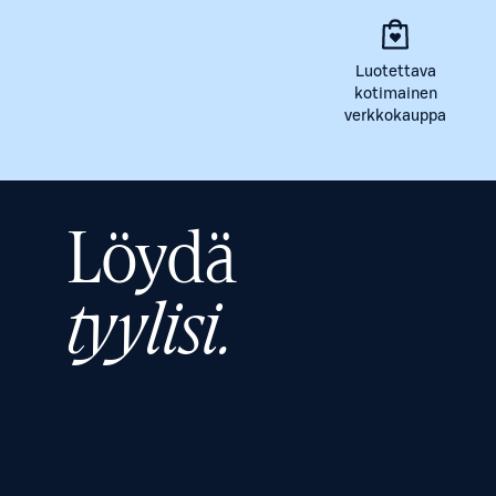
Luotettava
kotimainen
verkkokauppa
Löydä
tyylisi.