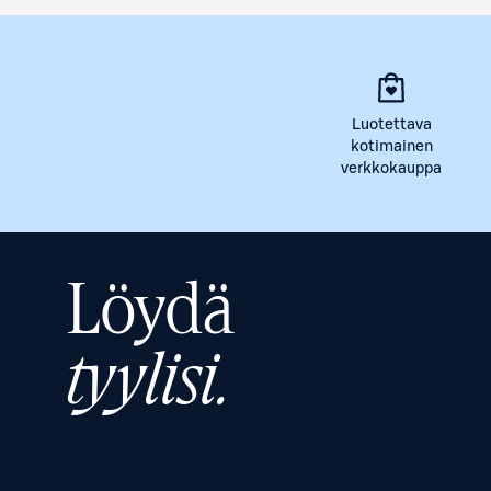
Luotettava
kotimainen
verkkokauppa
Löydä
tyylisi.