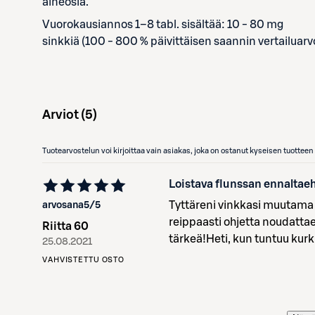
aineosia.
Vuorokausiannos 1–8 tabl. sisältää: 10 - 80 mg
sinkkiä (100 - 800 % päivittäisen saannin vertailuarv
Arviot (
5
)
Tuotearvostelun voi kirjoittaa vain asiakas, joka on ostanut kyseisen tuotte
Loistava flunssan ennaltae
Tyttäreni vinkkasi muutama v
arvosana
5
/5
reippaasti ohjetta noudattae
Riitta 60
tärkeä!Heti, kun tuntuu kurku
25.08.2021
VAHVISTETTU OSTO