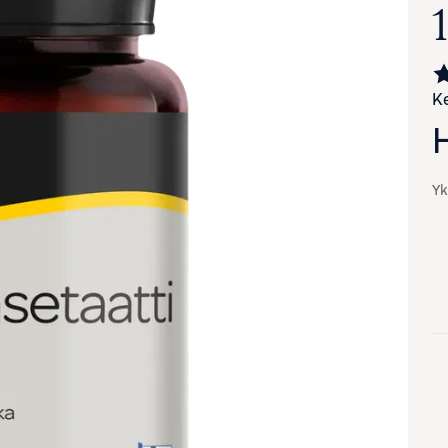
1
Ke
Yk
va suurennettuna