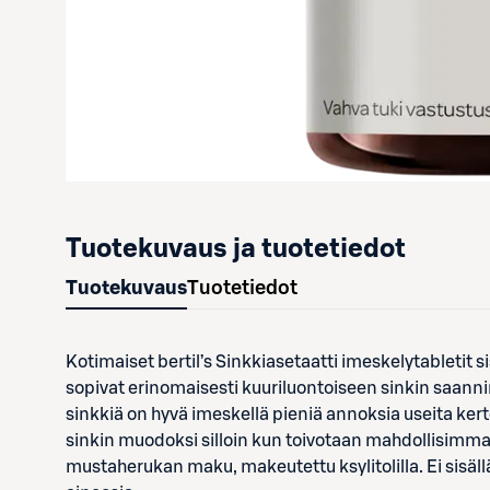
Tuotekuvaus ja tuotetiedot
Tuotekuvaus
Tuotetiedot
Kotimaiset bertil’s Sinkkiasetaatti imeskelytabletit s
sopivat erinomaisesti kuuriluontoiseen sinkin saanni
sinkkiä on hyvä imeskellä pieniä annoksia useita kert
sinkin muodoksi silloin kun toivotaan mahdollisimma
mustaherukan maku, makeutettu ksylitolilla. Ei sisällä