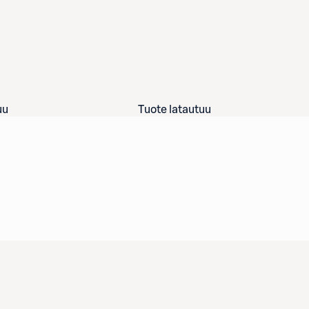
uu
Tuote latautuu