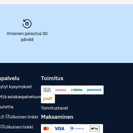
Ilmainen palautus 30
päivää
spalvelu
Toimitus
sytyt kysymykset
yttä asiakaspalveluun
autetta
Toimitustavat
Maksaminen
.fi
Ulkoinen linkki
Ulkoinen linkki