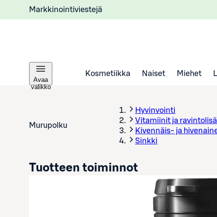
Markkinointiviestejä
Kosmetiikka
Naiset
Miehet
Avaa
valikko
Hyvinvointi
Vitamiinit ja ravintolisä
Murupolku
Kivennäis- ja hivenain
Sinkki
Tuotteen toiminnot