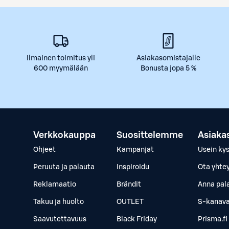
Ilmainen toimitus yli
Asiakasomistajalle
600 myymälään
Bonusta jopa 5 %
Verkkokauppa
Suosittelemme
Asiaka
Ohjeet
Kampanjat
Usein ky
Peruuta ja palauta
Inspiroidu
Ota yhte
Reklamaatio
Brändit
Anna pal
Takuu ja huolto
OUTLET
S-kanava
Saavutettavuus
Black Friday
Prisma.fi