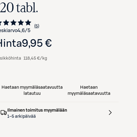
20 tabl.
5
Siirry arvioihin
kappaletta
skiarvo
4,6
/5
Hinta
9,95 €
sikköhinta
118,45 €/kg
Haetaan myymäläsaatavuutta
Haetaan
latautuu
myymäläsaatavuutta
Ilmainen toimitus myymälään
1–5 arkipäivää