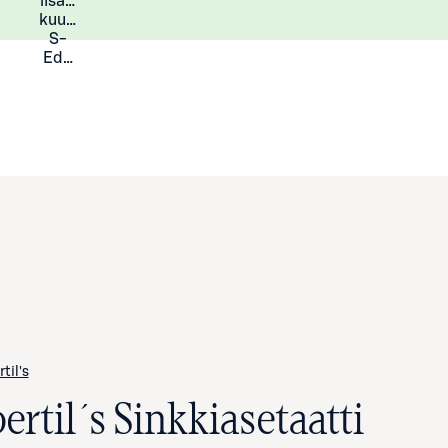
lisää
Lisätietoja
kuukauden
S-
Eduista
rtil's
ertil´s Sinkkiasetaatti