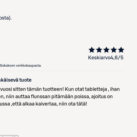
osta).
Keskiarvo
4,6
/5
en Sokoksen verkkokaupasta.
hkäisevä tuote
uosi sitten tämän tuotteen! Kun otat tabletteja , ihan
n, niin auttaa flunssan pitämään poissa, ajoitus on
ssa ,että alkaa kaivertaa, niin ota tätä!