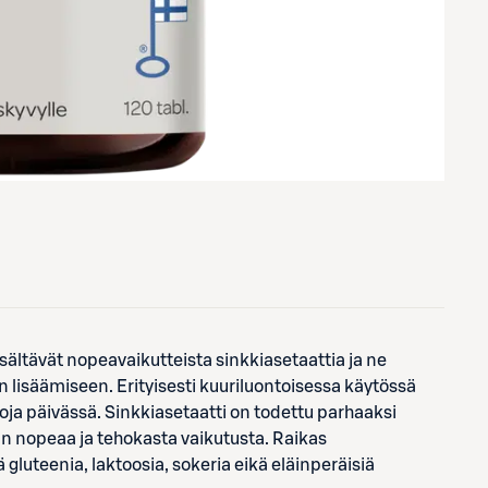
isältävät nopeavaikutteista sinkkiasetaattia ja ne
n lisäämiseen. Erityisesti kuuriluontoisessa käytössä
oja päivässä. Sinkkiasetaatti on todettu parhaaksi
n nopeaa ja tehokasta vaikutusta. Raikas
 gluteenia, laktoosia, sokeria eikä eläinperäisiä