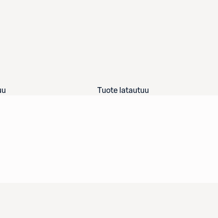
uu
Tuote latautuu