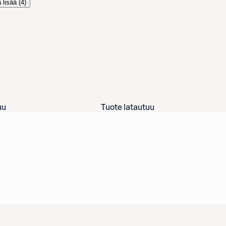
 lisää (
4
)
uu
Tuote latautuu