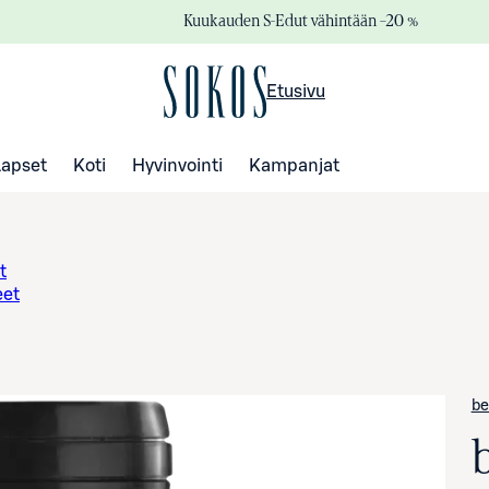
Kuukauden S-Edut vähintään –20 %
Etusivu
Lapset
Koti
Hyvinvointi
Kampanjat
t
eet
be
b