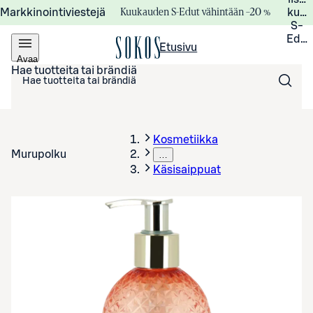
Kuukauden S-Edut vähintään –20 %
Markkinointiviestejä
kuuk
S-
Edui
Etusivu
Avaa
valikko
Hae tuotteita tai brändiä
Kosmetiikka
Murupolku
…
Käsisaippuat