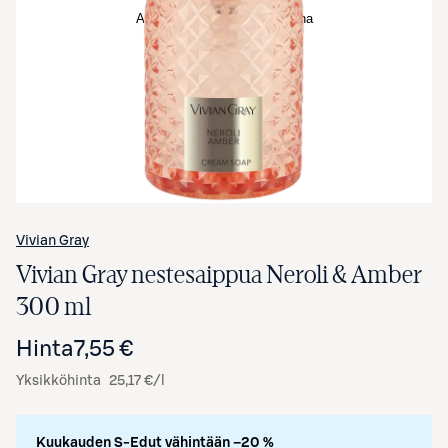
Avaa tuotekuva suurennettuna
Vivian Gray
Vivian Gray nestesaippua Neroli & Amber
300 ml
Hinta
7,55 €
Yksikköhinta
25,17 €/l
Kuukauden S-Edut vähintään –20 %