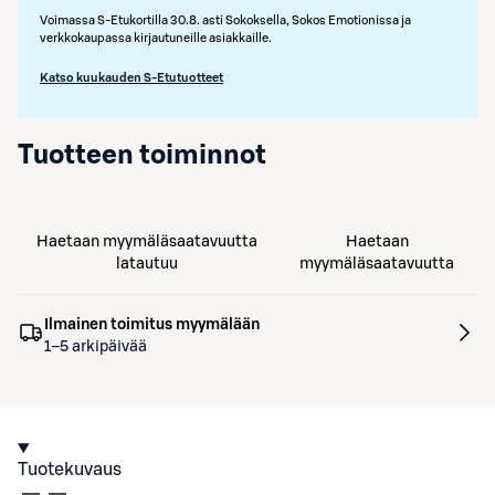
Voimassa S-Etukortilla 30.8. asti Sokoksella, Sokos Emotionissa ja
verkkokaupassa kirjautuneille asiakkaille.
Katso kuukauden S-Etutuotteet
Tuotteen toiminnot
Haetaan myymäläsaatavuutta
Haetaan
latautuu
myymäläsaatavuutta
Ilmainen toimitus myymälään
1–5 arkipäivää
Tuotekuvaus