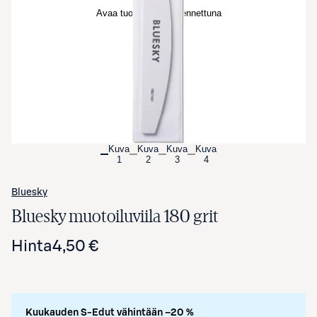
Avaa tuotekuva suurennettuna
Kuva
Kuva
Kuva
Kuva
1
2
3
4
Bluesky
Bluesky muotoiluviila 180 grit
Hinta
4,50 €
Kuukauden S-Edut vähintään –20 %