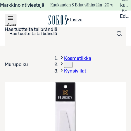
Kuukauden S-Edut vähintään –20 %
Markkinointiviestejä
kuuk
S-
Edui
Etusivu
Avaa
valikko
Hae tuotteita tai brändiä
Kosmetiikka
Murupolku
…
Kynsiviilat