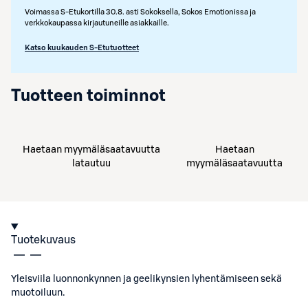
Voimassa S-Etukortilla 30.8. asti Sokoksella, Sokos Emotionissa ja
verkkokaupassa kirjautuneille asiakkaille.
Katso kuukauden S-Etutuotteet
Tuotteen toiminnot
Haetaan myymäläsaatavuutta
Haetaan
latautuu
myymäläsaatavuutta
Tuotekuvaus
Yleisviila luonnonkynnen ja geelikynsien lyhentämiseen sekä
muotoiluun.