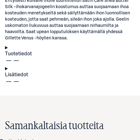
Erityisesti kuivalle iholle suunnitellun Satin Care Shea Butter
Silk -ihokarvanajogeelin koostumus auttaa suojaamaan ihoa
kosteuden menetykseltä sekä säilyttämään ihon luonnollisen
kosteuden, jotta saat pehmeän, sileän ihon joka ajolla. Geelin
uskomaton liukuvuus auttaa suojaamaan nirhaumilta ja
haavoilta. Saat upean lopputuloksen käyttämällä yhdessä
Gillette Venus -höylien kanssa.
Tuotetiedot
Lisätiedot
Samankaltaisia tuotteita