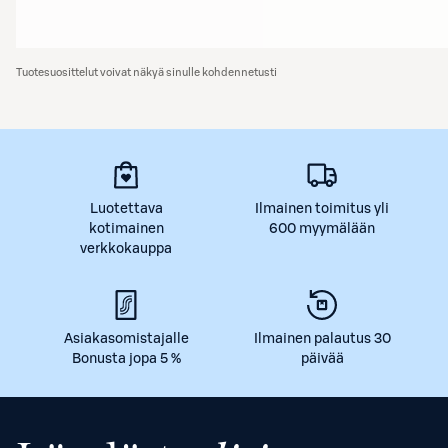
Tuotesuosittelut voivat näkyä sinulle kohdennetusti
Luotettava
Ilmainen toimitus yli
kotimainen
600 myymälään
verkkokauppa
Asiakasomistajalle
Ilmainen palautus 30
Bonusta jopa 5 %
päivää