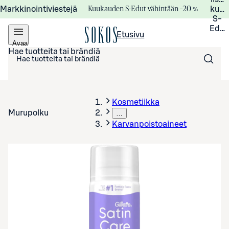
Kuukauden S-Edut vähintään –20 %
Markkinointiviestejä
kuuk
S-
Edui
Etusivu
Avaa
valikko
Hae tuotteita tai brändiä
Kosmetiikka
Murupolku
…
Karvanpoistoaineet