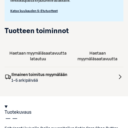
verkkokaupassa kirjautuneille asiakkaille.
Katso kuukauden S-Etutuotteet
Tuotteen toiminnot
Haetaan myymäläsaatavuutta
Haetaan
latautuu
myymäläsaatavuutta
Ilmainen toimitus myymälään
1–5 arkipäivää
Tuotekuvaus