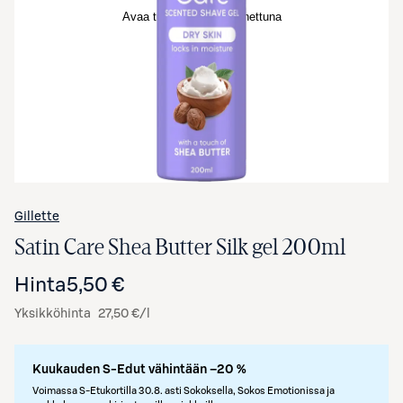
Avaa tuotekuva suurennettuna
Gillette
Satin Care Shea Butter Silk gel 200ml
Hinta
5,50 €
Yksikköhinta
27,50 €/l
Kuukauden S-Edut vähintään –20 %
Voimassa S-Etukortilla 30.8. asti Sokoksella, Sokos Emotionissa ja