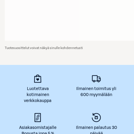
Tuotesuosittelut voivat näkyä sinulle kohdennetusti
Luotettava
Ilmainen toimitus yli
kotimainen
600 myymälään
verkkokauppa
Asiakasomistajalle
Ilmainen palautus 30
Bonusta jopa 5 %
päivää