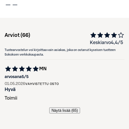
Arviot (
66
)
Keskiarvo
4,4
/5
Tuotearvostelun voi kirjoittaa vain asiakas, joka on ostanut kyseisen tuotteen
Sokoksen verkkokaupasta.
MN
arvosana
5
/5
01.05.2026
VAHVISTETTU OSTO
Hyvä
Toimii
Näytä lisää (
65
)