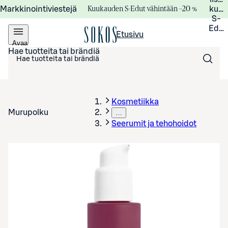
Kuukauden S-Edut vähintään –20 %
Markkinointiviestejä
kuuk
S-
Edui
Etusivu
Avaa
valikko
Hae tuotteita tai brändiä
Kosmetiikka
Murupolku
…
Seerumit ja tehohoidot