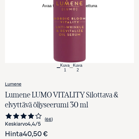
Avaa tuotekuva suurennettuna
Kuva
Kuva
1
2
Lumene
Lumene LUMO VITALITY Silottava &
elvyttävä öljyseerumi 30 ml
66
Siirry arvioihin
kappaletta
Keskiarvo
4,4
/5
Hinta
40,50 €