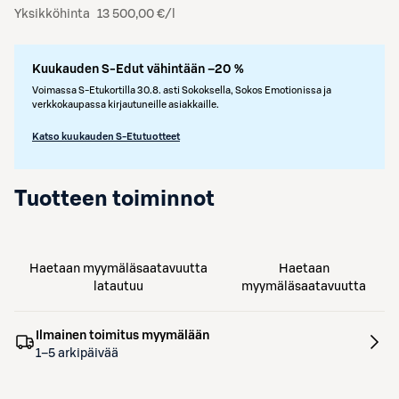
Yksikköhinta
13 500,00 €/l
Kuukauden S-Edut vähintään –20 %
Voimassa S-Etukortilla 30.8. asti Sokoksella, Sokos Emotionissa ja
verkkokaupassa kirjautuneille asiakkaille.
Katso kuukauden S-Etutuotteet
Tuotteen toiminnot
Haetaan myymäläsaatavuutta
Haetaan
latautuu
myymäläsaatavuutta
Ilmainen toimitus myymälään
1–5 arkipäivää