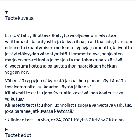
Tuotekuvaus
Lumo Vitality Silottava & elvyttävä öljyseerumi elvyttää
välittömästi ikääntynyttä ja kuivaa ihoa ja auttaa häivyttämään
edenneitä ikääntymisen merkkejä: ryppyjä, sameutta, kuivuutta
ja täyteläisyyden vähentymistä. Hemmotteleva, pohjoisten
marjojen pre-retinolia ja pohjoista maitohorsmaa sisältävä
öljyseerumi hoitaa ja palauttaa ihon nuorekkaan hehkun.
Vegaaninen.
Vähentää ryppyjen näkymistä ja saa ihon pinnan näyttämään
tasaisemmalta kuukauden käytön jälkeen.*
Kliinisesti testattu jopa 24 tuntia kestävä ihoa kosteuttava
vaikutus.*
Kliinisesti testattu ihon luonnollista suojaa vahvistava vaikutus,
joka paranee jatkuvassa käytössä.*
*Kliininen testi, in vivo, n=24, 2021. Käyttö 2 krt/pv 2 kk ajan.
Tuotetiedot