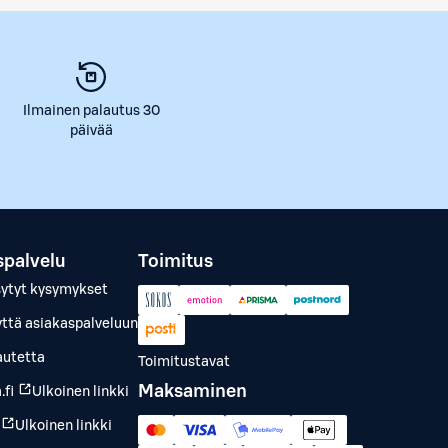
Ilmainen palautus 30
päivää
spalvelu
Toimitus
sytyt kysymykset
yttä asiakaspalveluun
autetta
Toimitustavat
Maksaminen
.fi
Ulkoinen linkki
Ulkoinen linkki