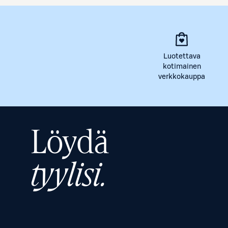
Luotettava
kotimainen
verkkokauppa
Löydä
tyylisi.