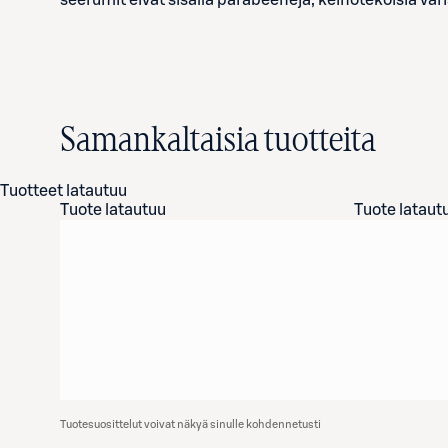
seerumit eivät sisällä parabeeneja, keinotekoisia väria
Samankaltaisia tuotteita
Tuotteet latautuu
Tuote latautuu
Tuote lataut
Tuotesuosittelut voivat näkyä sinulle kohdennetusti