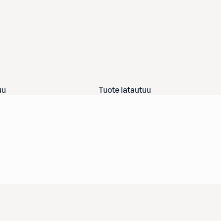
uu
Tuote latautuu