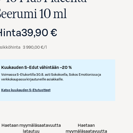
Seerumi 10 ml
Hinta
39,90 €
sikköhinta
3 990,00 €/l
Kuukauden S-Edut vähintään –20 %
Voimassa S-Etukortilla 30.8. asti Sokoksella, Sokos Emotionissa ja
verkkokaupassa kirjautuneille asiakkaille.
Katso kuukauden S-Etutuotteet
Haetaan myymäläsaatavuutta
Haetaan
latautuu
myymäläsaatavuutta