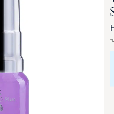
Yk
va suurennettuna