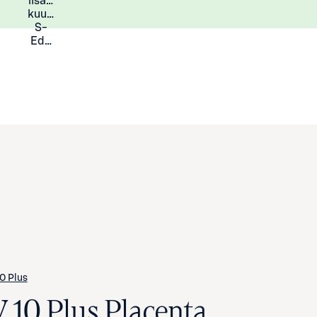
lisää
Lisätietoja
kuukauden
S-
Eduista
0 Plus
V 10 Plus Placenta