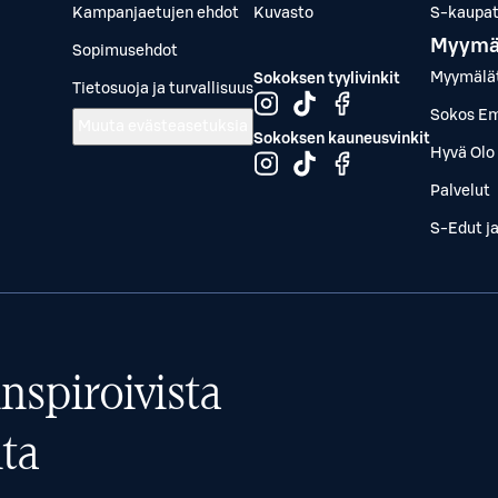
Kampanjaetujen ehdot
Kuvasto
S-kaupat.
Myymä
Sopimusehdot
Myymälä
Sokoksen tyylivinkit
Tietosuoja ja turvallisuus
Sokos Em
Muuta evästeasetuksia
Sokoksen kauneusvinkit
Hyvä Olo 
Palvelut
S-Edut j
nspiroivista
ta