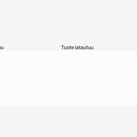
uu
Tuote latautuu