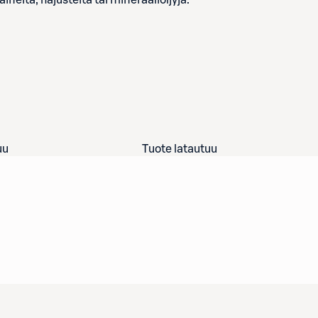
ineita, hajusteita tai mineraaliöljyjä.
uu
Tuote latautuu