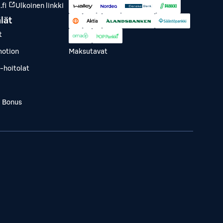
fi
Ulkoinen linkki
lät
t
otion
Maksutavat
-hoitolat
a Bonus