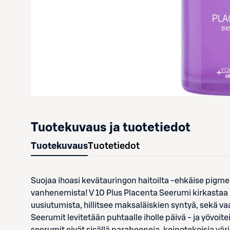
Tuotekuvaus ja tuotetiedot
Tuotekuvaus
Tuotetiedot
Suojaa ihoasi kevätauringon haitoilta -ehkäise pigme
vanhenemista! V 10 Plus Placenta Seerumi kirkastaa 
uusiutumista, hillitsee maksaläiskien syntyä, sekä 
Seerumit levitetään puhtaalle iholle päivä - ja yövoit