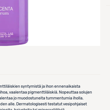
nttiläiskien syntymistä ja ihon ennenaikaista
ihoa, vaalentaa pigmenttiläiskiä. Nopeuttaa solujen
vaalentaa jo muodostuneita tummentumia iholla.
eiden alle. Dermatologisesti testatut vesipohjaiset