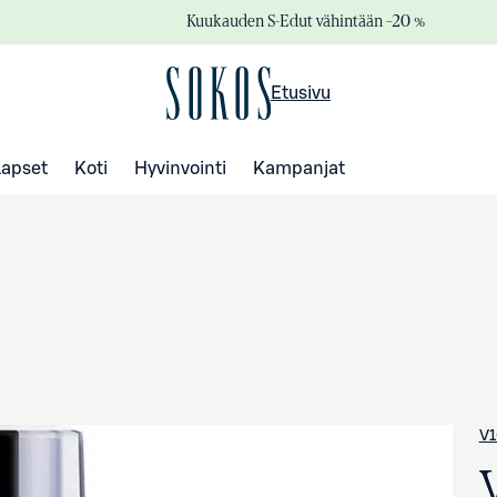
Kuukauden S-Edut vähintään –20 %
Etusivu
Lapset
Koti
Hyvinvointi
Kampanjat
V1