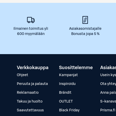
Ilmainen toimitus yli
Asiakasomistajalle
600 myymälään
Bonusta jopa 5 %
Verkkokauppa
Suosittelemme
Asiaka
Ohjeet
Kampanjat
Usein ky
Peruuta ja palauta
Inspiroidu
Ota yhte
Reklamaatio
Brändit
Anna pal
Takuu ja huolto
OUTLET
S-kanava
Saavutettavuus
Black Friday
Prisma.fi