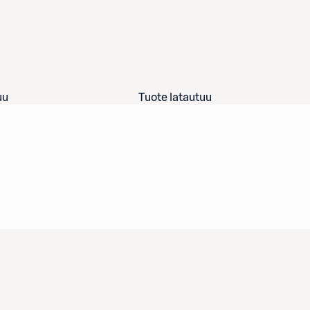
uu
Tuote latautuu