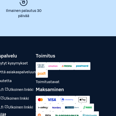
Ilmainen palautus 30
päivää
spalvelu
Toimitus
sytyt kysymykset
yttä asiakaspalveluun
autetta
Toimitustavat
Maksaminen
.fi
Ulkoinen linkki
Ulkoinen linkki
fi
Ulkoinen linkki
lät