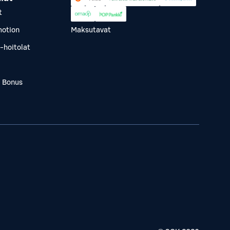
t
otion
Maksutavat
-hoitolat
a Bonus