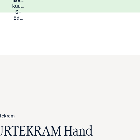
lisää
Lisätietoja
kuukauden
S-
Eduista
tekram
URTEKRAM Hand