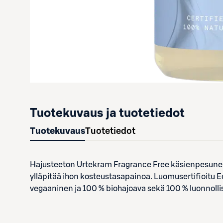
Tuotekuvaus ja tuotetiedot
Tuotekuvaus
Tuotetiedot
Hajusteeton Urtekram Fragrance Free käsienpesuneste
ylläpitää ihon kosteustasapainoa. Luomusertifioitu
vegaaninen ja 100 % biohajoava sekä 100 % luonnolli