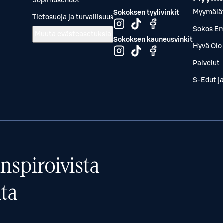
Sopimusehdot
Myymälä
Sokoksen tyylivinkit
Tietosuoja ja turvallisuus
Sokos Em
Muuta evästeasetuksia
Sokoksen kauneusvinkit
Hyvä Olo 
Palvelut
S-Edut j
nspiroivista
ta