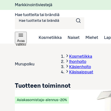
Markkinointiviestejä
Hae tuotteita tai brändiä
Kosmetiikka
Naiset
Miehet
Lap
Avaa
valikko
Kosmetiikka
Ihonhoito
Murupolku
Käsienhoito
Käsisaippuat
Tuotteen toiminnot
Asiakasomistaja-alennus
−20%