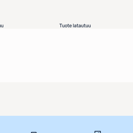
uu
Tuote latautuu