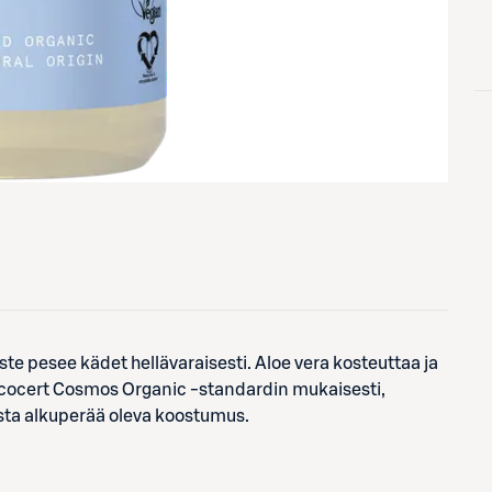
 pesee kädet hellävaraisesti. Aloe vera kosteuttaa ja
 Ecocert Cosmos Organic -standardin mukaisesti,
sta alkuperää oleva koostumus.