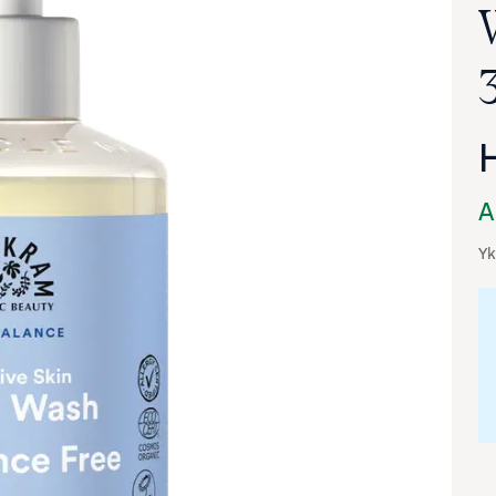
A
Yk
va suurennettuna