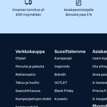
Ilmainen toimitus yli
Asiakasomistajalle
600 myymälään
Bonusta jopa 5 %
Verkkokauppa
Suosittelemme
Asiaka
Ohjeet
Kampanjat
Usein ky
Peruuta ja palauta
Inspiroidu
Ota yhte
Reklamaatio
Brändit
Anna pal
Takuu ja huolto
OUTLET
S-kanava
Saavutettavuus
Black Friday
Prisma.fi
Kampanjaetujen ehdot
Kuvasto
S-kaupat.
Myymä