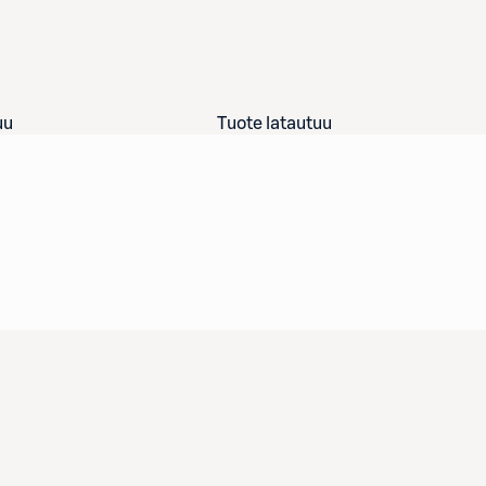
uu
Tuote latautuu