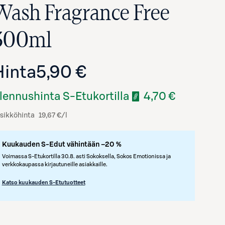
Wash Fragrance Free
300ml
Hinta
5,90 €
lennushinta S-Etukortilla
4,70 €
sikköhinta
19,67 €/l
Kuukauden S-Edut vähintään –20 %
Voimassa S-Etukortilla 30.8. asti Sokoksella, Sokos Emotionissa ja
verkkokaupassa kirjautuneille asiakkaille.
Katso kuukauden S-Etutuotteet