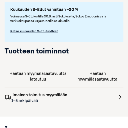
Kuukauden S-Edut vähintään –20 %
Voimassa S-Etukortilla 30.8. asti Sokoksella, Sokos Emotionissa ja
verkkokaupassa kirjautuneille asiakkaille.
Katso kuukauden S-Etutuotteet
Tuotteen toiminnot
Haetaan myymäläsaatavuutta
Haetaan
latautuu
myymäläsaatavuutta
Ilmainen toimitus myymälään
1–5 arkipäivää