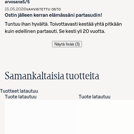
arvosana
5
/5
15.05.2026
VAHVISTETTU OSTO
Ostin jälleen kerran elämässäni partasudin!
Tuntuu ihan hyvältä. Toivottavasti kestää yhtä pitkään
kuin edellinen partasuti. Se kesti yli 20 vuotta.
Näytä lisää (
3
)
Samankaltaisia tuotteita
Tuotteet latautuu
Tuote latautuu
Tuote latautuu