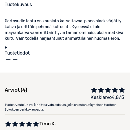
Tuotekuvaus
Partasudin laatu on kaunista katseltavaa, piano black värjätty
kahva ja erittäin pehmeä kuitusuti. Kyseessä ei ole
mäyränkarva vaan erittäin hyvin tämän ominaisuuksia matkiva
kuitu. Vain todella harjaantunut ammattilainen huomaa eron.
Tuotetiedot
Arviot (
4
)
Keskiarvo
4,8
/5
Tuotearvostelun voi kirjoittaa vain asiakas, joka on ostanut kyseisen tuotteen
Sokoksen verkkokaupasta.
Timo K.