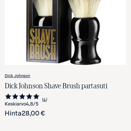
Avaa tuotekuva suurennettuna
Dick Johnson
Dick Johnson Shave Brush partasuti
4
Siirry arvioihin
kappaletta
Keskiarvo
4,8
/5
Hinta
28,00 €