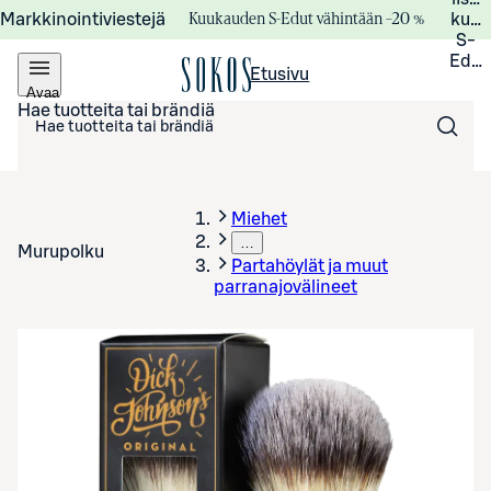
Kuukauden S-Edut vähintään –20 %
Markkinointiviestejä
kuuk
S-
Edui
Etusivu
Avaa
valikko
Hae tuotteita tai brändiä
Miehet
…
Murupolku
Partahöylät ja muut
parranajovälineet