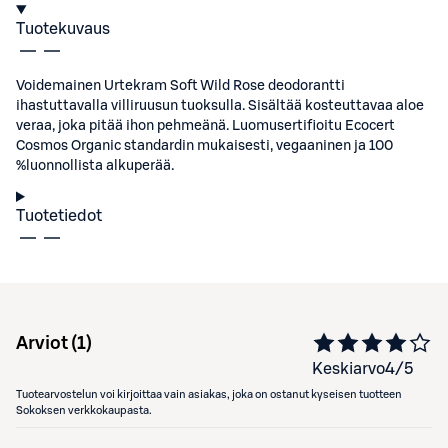
Tuotekuvaus
Voidemainen Urtekram Soft Wild Rose deodorantti
ihastuttavalla villiruusun tuoksulla. Sisältää kosteuttavaa aloe
veraa, joka pitää ihon pehmeänä. Luomusertifioitu Ecocert
Cosmos Organic standardin mukaisesti, vegaaninen ja 100
%luonnollista alkuperää.
Tuotetiedot
Arviot (
1
)
Keskiarvo
4
/5
Tuotearvostelun voi kirjoittaa vain asiakas, joka on ostanut kyseisen tuotteen
Sokoksen verkkokaupasta.