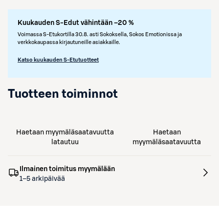
Kuukauden S-Edut vähintään –20 %
Voimassa S-Etukortilla 30.8. asti Sokoksella, Sokos Emotionissa ja
verkkokaupassa kirjautuneille asiakkaille.
Katso kuukauden S-Etutuotteet
Tuotteen toiminnot
Haetaan myymäläsaatavuutta
Haetaan
latautuu
myymäläsaatavuutta
Ilmainen toimitus myymälään
1–5 arkipäivää