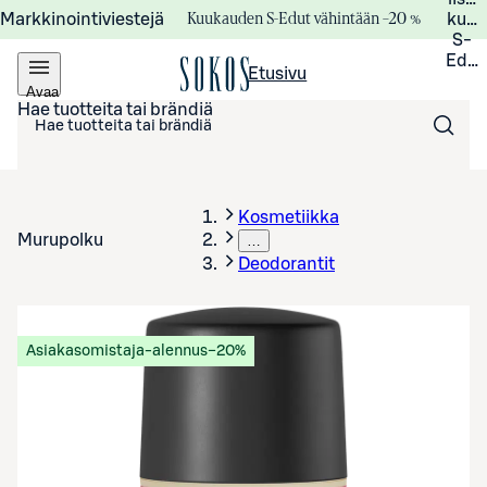
Kuukauden S-Edut vähintään –20 %
Markkinointiviestejä
kuuk
S-
Edui
Etusivu
Avaa
valikko
Hae tuotteita tai brändiä
Kosmetiikka
Murupolku
…
Deodorantit
Asiakasomistaja-alennus
−20%