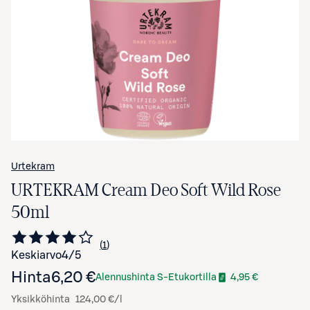
Avaa tuotekuva suurennettuna
Urtekram
URTEKRAM Cream Deo Soft Wild Rose
50ml
1
Siirry arvioihin
kappale
Keskiarvo
4
/5
Hinta
6,20 €
Alennushinta S-Etukortilla
4,95 €
Yksikköhinta
124,00 €/l