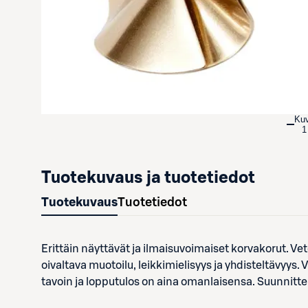
Ku
1
Tuotekuvaus ja tuotetiedot
Tuotekuvaus
Tuotetiedot
Erittäin näyttävät ja ilmaisuvoimaiset korvakorut. V
oivaltava muotoilu, leikkimielisyys ja yhdisteltävyys.
tavoin ja lopputulos on aina omanlaisensa. Suunnitt