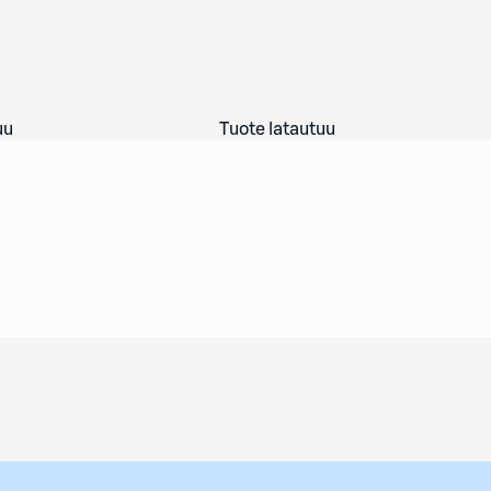
uu
Tuote latautuu