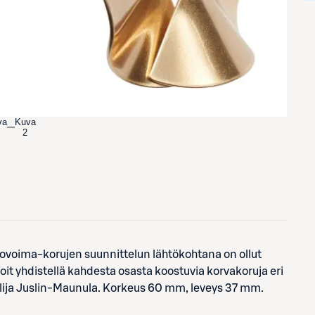
va
Kuva
2
etovoima-korujen suunnittelun lähtökohtana on ollut
 Voit yhdistellä kahdesta osasta koostuvia korvakoruja eri
elija Juslin-Maunula. Korkeus 60 mm, leveys 37 mm.