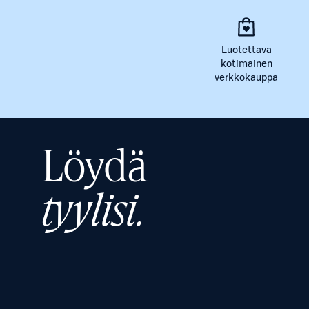
Luotettava
kotimainen
verkkokauppa
Löydä
tyylisi.