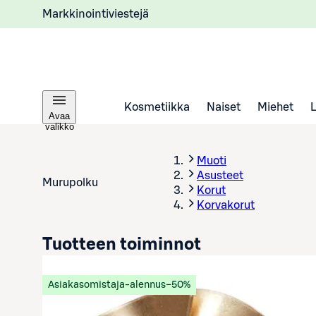
Markkinointiviestejä
Kosmetiikka
Naiset
Miehet
Avaa
valikko
Muoti
Asusteet
Murupolku
Korut
Korvakorut
Tuotteen toiminnot
Asiakasomistaja-alennus
−50%