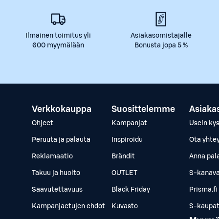
Ilmainen toimitus yli
Asiakasomistajalle
600 myymälään
Bonusta jopa 5 %
Verkkokauppa
Suosittelemme
Asiaka
Ohjeet
Kampanjat
Usein ky
Peruuta ja palauta
Inspiroidu
Ota yhte
Reklamaatio
Brändit
Anna pal
Takuu ja huolto
OUTLET
S-kanava
Saavutettavuus
Black Friday
Prisma.fi
Kampanjaetujen ehdot
Kuvasto
S-kaupat.