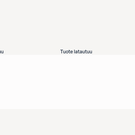
uu
Tuote latautuu