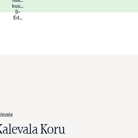
lisää
Lisätietoja
kuukauden
S-
Eduista
levala
Kalevala Koru