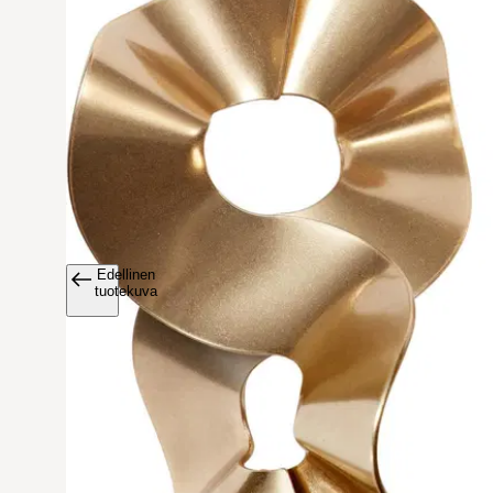
Edellinen
Avaa tuoteku
tuotekuva