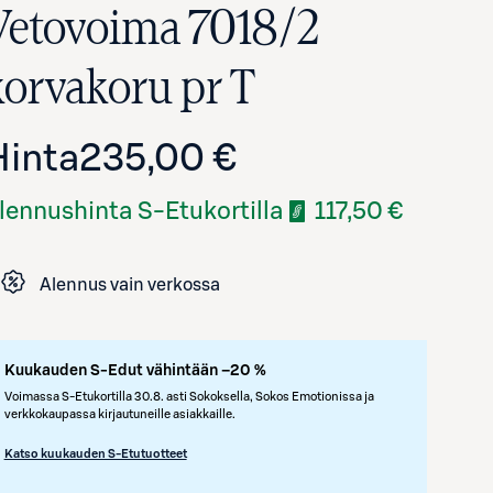
Vetovoima 7018/2
korvakoru pr T
Hinta
235,00 €
lennushinta S-Etukortilla
117,50 €
Alennus vain verkossa
Avaa tuotekuva suurennettuna
Kuukauden S-Edut vähintään –20 %
Voimassa S-Etukortilla 30.8. asti Sokoksella, Sokos Emotionissa ja
verkkokaupassa kirjautuneille asiakkaille.
Katso kuukauden S-Etutuotteet