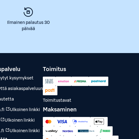
Ilmainen palautus 30
päivää
spalvelu
Toimitus
sytyt kysymykset
yttä asiakaspalveluun
autetta
Toimitustavat
Maksaminen
.fi
Ulkoinen linkki
Ulkoinen linkki
fi
Ulkoinen linkki