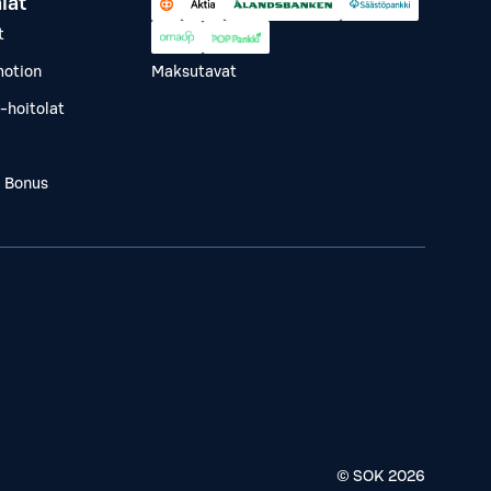
lät
t
otion
Maksutavat
-hoitolat
a Bonus
© SOK
2026