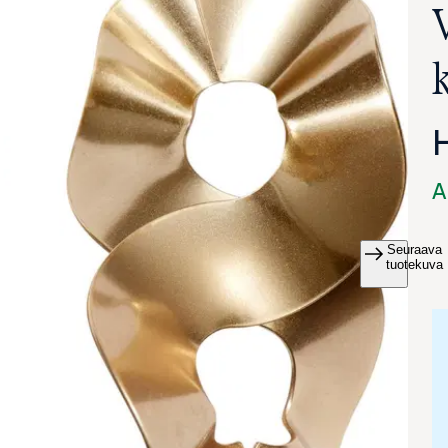
A
Seuraava
va suurennettuna
tuotekuva