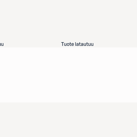
uu
Tuote latautuu