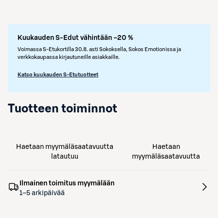
Kuukauden S-Edut vähintään –20 %
Voimassa S-Etukortilla 30.8. asti Sokoksella, Sokos Emotionissa ja
verkkokaupassa kirjautuneille asiakkaille.
Katso kuukauden S-Etutuotteet
Tuotteen toiminnot
Haetaan myymäläsaatavuutta
Haetaan
latautuu
myymäläsaatavuutta
Ilmainen toimitus myymälään
1–5 arkipäivää