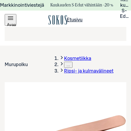
Kuukauden S-Edut vähintään –20 %
Markkinointiviestejä
kuuk
S-
Edui
Etusivu
Avaa
valikko
Kosmetiikka
Murupolku
…
Ripsi- ja kulmavälineet