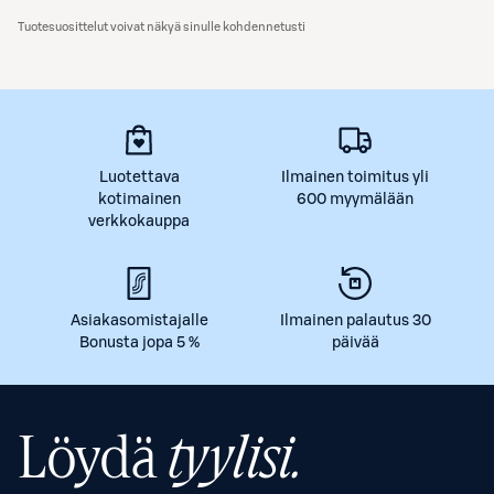
Tuotesuosittelut voivat näkyä sinulle kohdennetusti
Luotettava
Ilmainen toimitus yli
kotimainen
600 myymälään
verkkokauppa
Asiakasomistajalle
Ilmainen palautus 30
Bonusta jopa 5 %
päivää
Löydä
tyylisi.