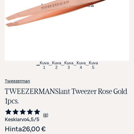
Avaa tuotekuva suurennettuna
Kuva
Kuva
Kuva
Kuva
Kuva
1
2
3
4
5
Tweezerman
TWEEZERMANSlant Tweezer Rose Gold
1pcs.
8
Siirry arvioihin
kappaletta
Keskiarvo
4,5
/5
Hinta
26,00 €