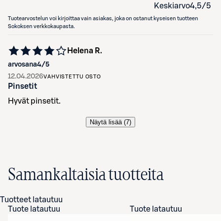
Keskiarvo
4,5
/5
Tuotearvostelun voi kirjoittaa vain asiakas, joka on ostanut kyseisen tuotteen
Sokoksen verkkokaupasta.
Helena R.
arvosana
4
/5
12.04.2026
VAHVISTETTU OSTO
Pinsetit
Hyvät pinsetit.
Näytä lisää (
7
)
Samankaltaisia tuotteita
Tuotteet latautuu
Tuote latautuu
Tuote latautuu