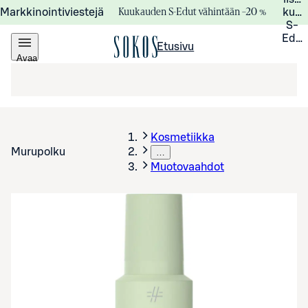
Kuukauden S-Edut vähintään –20 %
Markkinointiviestejä
kuuk
S-
Edui
Etusivu
Avaa
valikko
Kosmetiikka
Murupolku
…
Muotovaahdot