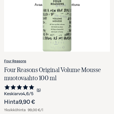
Avaa tuotekuva suurennettuna
Four Reasons
Four Reasons Original Volume Mousse
muotovaahto 100 ml
5
Siirry arvioihin
kappaletta
Keskiarvo
4,6
/5
Hinta
9,90 €
Yksikköhinta
99,00 €/l