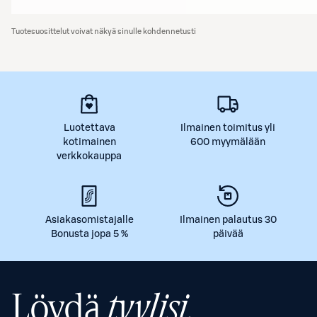
Tuotesuosittelut voivat näkyä sinulle kohdennetusti
Luotettava
Ilmainen toimitus yli
kotimainen
600 myymälään
verkkokauppa
Asiakasomistajalle
Ilmainen palautus 30
Bonusta jopa 5 %
päivää
Löydä
tyylisi.