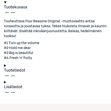
Tuotekuvaus
Tuuheuttava Four Reasons Original -muotovaahto antaa
runsautta ja joustavaa tukea. Tekee hiuksista ilmavat ja kauniin
kiiltävät. Sisältää inkiväärijuuriuutetta. Raikas, hedelmäinen
tuoksu!
#1 Turn up the volume
#2 Hold me dear
#3 Big is beautiful
#4 Fresh ‘n’ fruity
Tuotetiedot
Lisätiedot