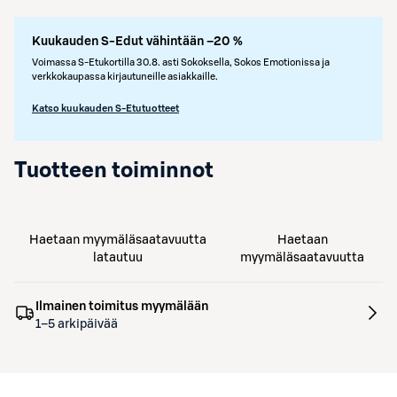
Kuukauden S-Edut vähintään –20 %
Voimassa S-Etukortilla 30.8. asti Sokoksella, Sokos Emotionissa ja
verkkokaupassa kirjautuneille asiakkaille.
Katso kuukauden S-Etutuotteet
Tuotteen toiminnot
Haetaan myymäläsaatavuutta
Haetaan
latautuu
myymäläsaatavuutta
Ilmainen toimitus myymälään
1–5 arkipäivää