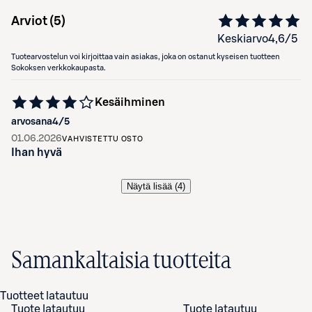
Arviot (
5
)
Keskiarvo
4,6
/5
Tuotearvostelun voi kirjoittaa vain asiakas, joka on ostanut kyseisen tuotteen
Sokoksen verkkokaupasta.
Kesäihminen
arvosana
4
/5
01.06.2026
VAHVISTETTU OSTO
Ihan hyvä
Näytä lisää (
4
)
Samankaltaisia tuotteita
Tuotteet latautuu
Tuote latautuu
Tuote latautuu