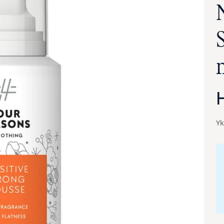
Yk
va suurennettuna