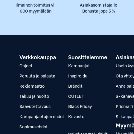
Ilmainen toimitus yli
Asiakasomistajalle
600 myymälään
Bonusta jopa 5 %
Verkkokauppa
Suosittelemme
Asiaka
Ohjeet
Kampanjat
Usein ky
Peruuta ja palauta
Inspiroidu
Ota yhte
Reklamaatio
Brändit
Anna pal
Takuu ja huolto
OUTLET
S-kanava
Saavutettavuus
Black Friday
Prisma.fi
Kampanjaetujen ehdot
Kuvasto
S-kaupat.
Myymä
Sopimusehdot