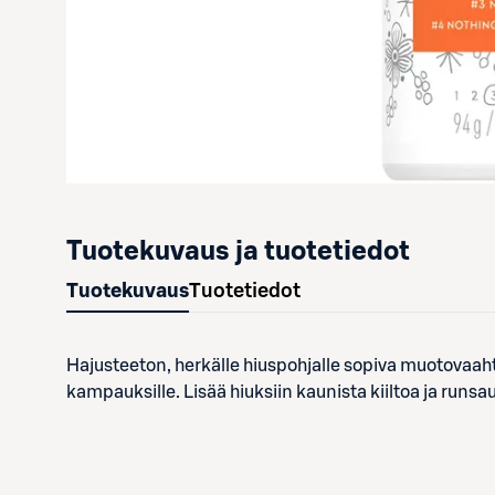
Tuotekuvaus ja tuotetiedot
Tuotekuvaus
Tuotetiedot
Hajusteeton, herkälle hiuspohjalle sopiva muotovaaht
kampauksille. Lisää hiuksiin kaunista kiiltoa ja runsaut