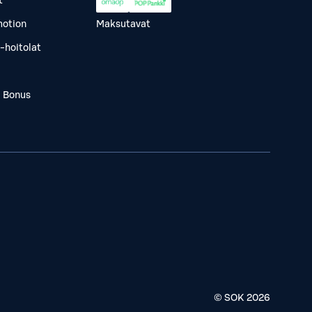
t
otion
Maksutavat
-hoitolat
a Bonus
© SOK
2026