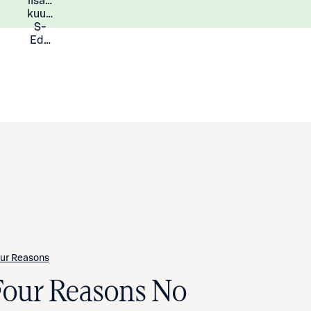
lisää
Lisätietoja
kuukauden
S-
Eduista
ur Reasons
Four Reasons No