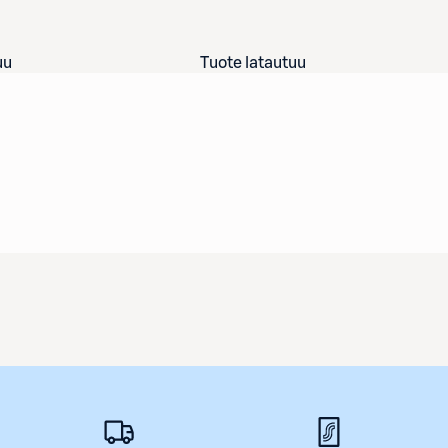
uu
Tuote latautuu