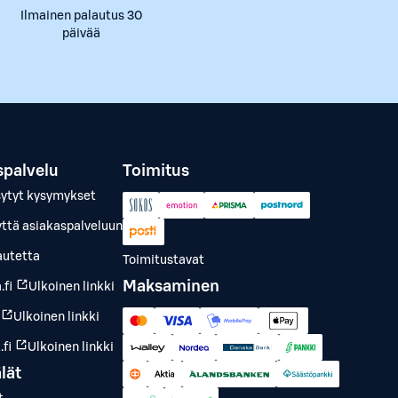
Ilmainen palautus 30
päivää
spalvelu
Toimitus
sytyt kysymykset
yttä asiakaspalveluun
autetta
Toimitustavat
Maksaminen
.fi
Ulkoinen linkki
Ulkoinen linkki
fi
Ulkoinen linkki
lät