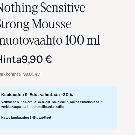
Nothing Sensitive
Strong Mousse
muotovaahto 100 ml
Hinta
9,90 €
sikköhinta
99,00 €/l
Kuukauden S-Edut vähintään –20 %
Voimassa S-Etukortilla 30.8. asti Sokoksella, Sokos Emotionissa ja
verkkokaupassa kirjautuneille asiakkaille.
Katso kuukauden S-Etutuotteet