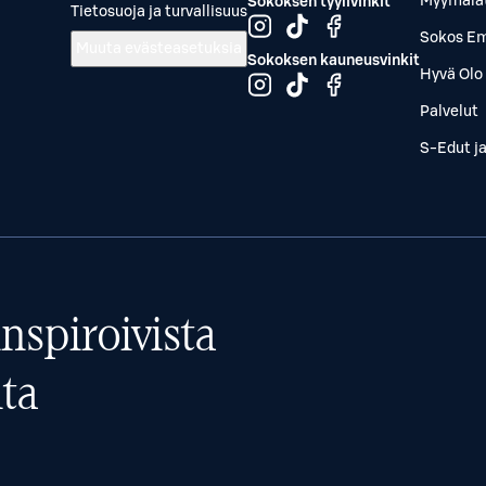
Myymälä
Sokoksen tyylivinkit
Tietosuoja ja turvallisuus
Sokos Em
Muuta evästeasetuksia
Sokoksen kauneusvinkit
Hyvä Olo 
Palvelut
S-Edut j
nspiroivista
ta