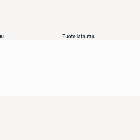
uu
Tuote latautuu