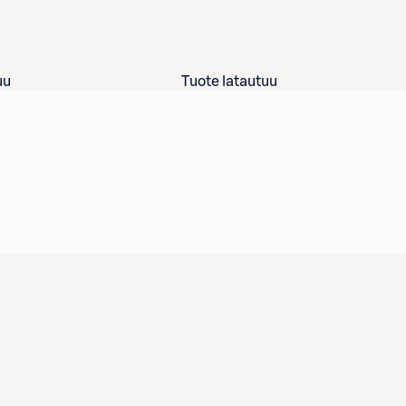
uu
Tuote latautuu