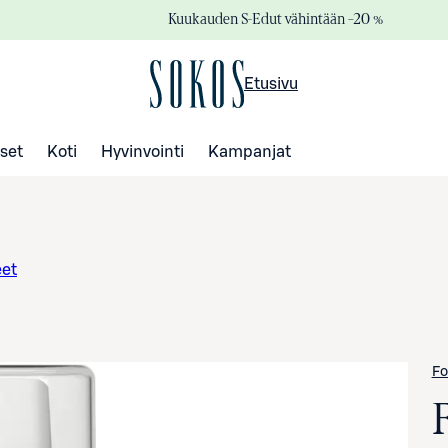
Kuukauden S-Edut vähintään –20 %
Etusivu
set
Koti
Hyvinvointi
Kampanjat
eet
Fo