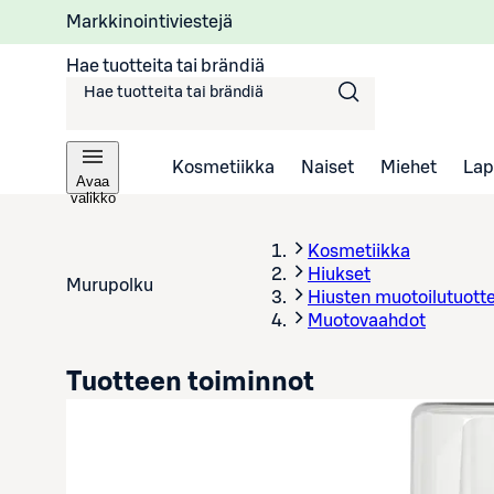
Markkinointiviestejä
Hae tuotteita tai brändiä
Kosmetiikka
Naiset
Miehet
Lap
Avaa
valikko
Kosmetiikka
Hiukset
Murupolku
Hiusten muotoilutuott
Muotovaahdot
Tuotteen toiminnot