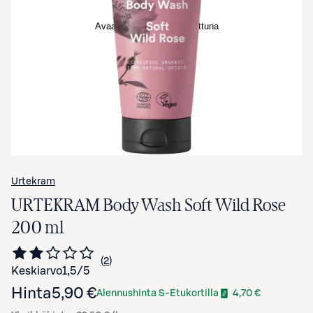
Avaa tuotekuva suurennettuna
Urtekram
URTEKRAM Body Wash Soft Wild Rose
200 ml
2
Siirry arvioihin
kappaletta
Keskiarvo
1,5
/5
Hinta
5,90 €
Alennushinta S-Etukortilla
4,70 €