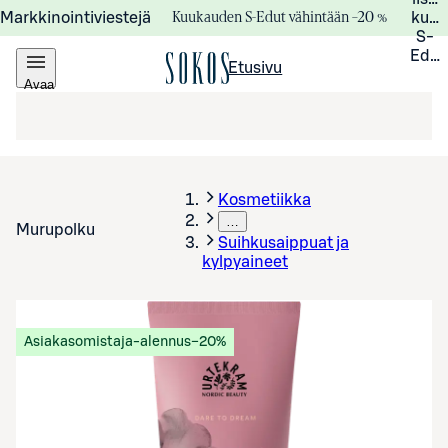
Kuukauden S-Edut vähintään –20 %
Markkinointiviestejä
kuuk
S-
Edui
Etusivu
Avaa
valikko
Kosmetiikka
…
Murupolku
Suihkusaippuat ja
kylpyaineet
Asiakasomistaja-alennus
−20%