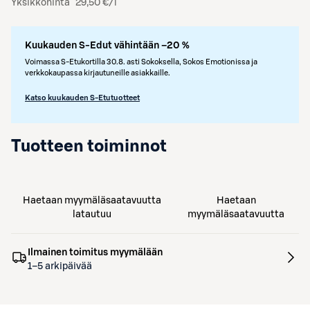
Yksikköhinta
29,50 €/l
Kuukauden S-Edut vähintään –20 %
Voimassa S-Etukortilla 30.8. asti Sokoksella, Sokos Emotionissa ja
verkkokaupassa kirjautuneille asiakkaille.
Katso kuukauden S-Etutuotteet
Tuotteen toiminnot
Haetaan myymäläsaatavuutta
Haetaan
latautuu
myymäläsaatavuutta
Ilmainen toimitus myymälään
1–5 arkipäivää