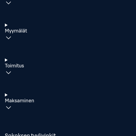
Myymälät
Toimitus
Maksaminen
Sokoksen tyylivinkit