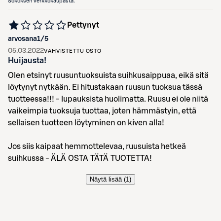
Sokoksen verkkokaupasta.
Pettynyt
arvosana
1
/5
05.03.2022
VAHVISTETTU OSTO
Huijausta!
Olen etsinyt ruusuntuoksuista suihkusaippuaa, eikä sitä
löytynyt nytkään. Ei hitustakaan ruusun tuoksua tässä
tuotteessa!!! - lupauksista huolimatta. Ruusu ei ole niitä
vaikeimpia tuoksuja tuottaa, joten hämmästyin, että
sellaisen tuotteen löytyminen on kiven alla!
Jos siis kaipaat hemmottelevaa, ruusuista hetkeä
suihkussa - ÄLÄ OSTA TÄTÄ TUOTETTA!
Näytä lisää (
1
)