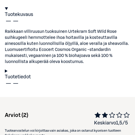
Tuotekuvaus
Raikkaan villiruusun tuoksuinen Urtekram Soft Wild Rose
suihkugeeli hemmottelee ihoa hoitavilla ja kosteuttavilla
ainesosilla kuten luonnollisilla öljyillä, aloe veralla ja sheavoilla.
Luomusertifioitu Ecocert Cosmos Organic -standardin
mukaisesti, vegaaninen ja 100 % biohajoava sekä 100 %
luonnollista alkuperää oleva koostumus.
Tuotetiedot
Arviot (
2
)
Keskiarvo
1,5
/5
Tuotearvostelun voi kirjoittaa vain asiakas, joka on ostanut kyseisen tuotteen